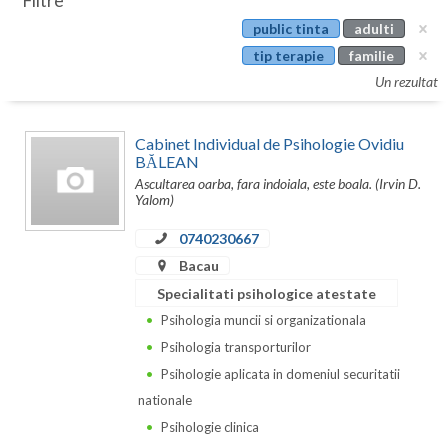
Filtre
Botosani
public tinta
adulti
Evenimente
Braila
tip terapie
familie
Cabinet
Un rezultat
Brasov
Membri
Bucuresti
Cabinet Individual de Psihologie Ovidiu
BĂLEAN
Buzau
Ascultarea oarba, fara indoiala, este boala. (Irvin D.
Yalom)
Calarasi
0740230667
Caras-Severin
Bacau
Cluj
Specialitati psihologice atestate
Psihologia muncii si organizationala
Constanta
Psihologia transporturilor
Covasna
Psihologie aplicata in domeniul securitatii
nationale
Dambovita
Psihologie clinica