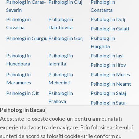
Psihologi in Caras-
Psihologi in Cluj
Psihologi in
Severin
Constanta
Psihologi in
Psihologi in
Psihologi in Dolj
Covasna
Dambovita
Psihologi in Galati
Psihologi in Giurgiu
Psihologi in Gorj
Psihologi in
Harghita
Psihologi in
Psihologi in
Psihologi in Iasi
Hunedoara
Ialomita
Psihologi in Ilfov
Psihologi in
Psihologi in
Psihologi in Mures
Maramures
Mehedinti
Psihologi in Neamt
Psihologi in Olt
Psihologi in
Psihologi in Salaj
Prahova
Psihologi in Satu-
Psihologi in Bacau
Mare
Acest site foloseste cookie-uri pentru a imbunatati
Psihologi in Sibiu
Psihologi in
Psihologi in
experienta dvoastra de navigare. Prin folosirea site-ului
Suceava
Teleorman
sunteti de acord sa folositi cookie-urile conform cu
Psihologi in Timis
Psihologi in Tulcea
Psihologi in Valcea