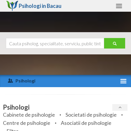
Psihologi in
Bacau
Bacau
Alte judete
Ajutor
Contact
Alba
Arad
Psihologi
Arges
Activitate recenta
Bacau
Specialitati
Psihologi
Bihor
Cabinete de psihologie
Societati de psihologie
Servicii
Centre de psihologie
Asociatii de psihologie
Bistrita-Nasaud
Articole