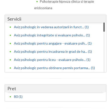
Dolj
Psihoterapie hipnoza clinica si terapie
ericksoniana
Galati
Servicii
Giurgiu
Aviz psihologic in vederea autorizarii in funct... (1)
Gorj
Aviz psihologic integritate si evaluare psiholo... (1)
Harghita
Aviz psihologic pentru angajare - evaluare psih... (1)
Hunedoara
Aviz psihologic pentru incadrarea in grad de ha... (1)
Aviz psihologic pentru liceu - evaluare psiholo... (1)
Ialomita
Aviz psihologic pentru obtinere permis portarma... (1)
Iasi
Aviz psihologic pentru obtinerea permisului de ... (1)
Ilfov
Aviz psihologic pentru ocuparea functiilor publ... (1)
Pret
Maramures
Aviz psihologic pentru ocuparea postului de ins... (1)
80 (1)
Mehedinti
Aviz psihologic pentru scoala - evaluare psihol... (1)
Aviz psihologic si evaluare clinica la cerere c... (1)
Mures