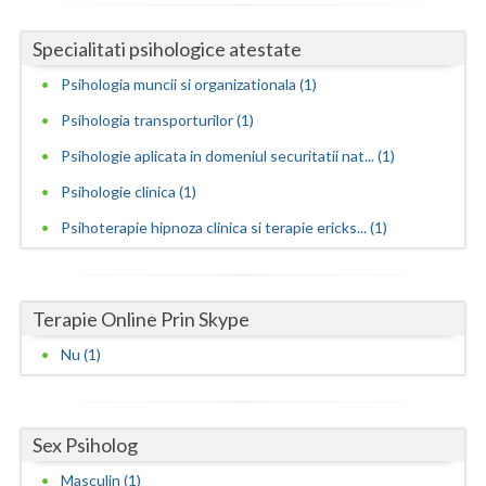
Evaluarea psihologica a personalului in vederea... (1)
Vaslui
Specialitati psihologice atestate
Examinare psihologica in vederea autorizarii e... (1)
Vrancea
Psihologia muncii si organizationala (1)
Examinare si avizare psihologica in vederea ang... (1)
Psihologia transporturilor (1)
Examinare si avizare psihologica in vederea obt... (1)
Psihologie aplicata in domeniul securitatii nat... (1)
Examinare si avizare psihologica in vederea obt... (1)
Psihologie clinica (1)
Examinare si avizare psihologica in vederea obt... (1)
Psihoterapie hipnoza clinica si terapie ericks... (1)
Expertiza psihologica clinica (1)
Terapii de scurta durata (1)
Terapie Online Prin Skype
Nu (1)
Sex Psiholog
Masculin (1)