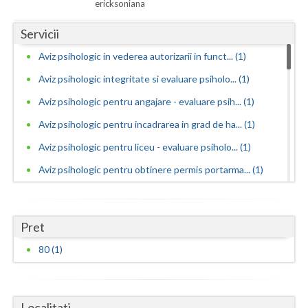
Dolj
ericksoniana
Galati
Servicii
Aviz psihologic in vederea autorizarii in funct... (1)
Giurgiu
Aviz psihologic integritate si evaluare psiholo... (1)
Gorj
Aviz psihologic pentru angajare - evaluare psih... (1)
Harghita
Aviz psihologic pentru incadrarea in grad de ha... (1)
Hunedoara
Aviz psihologic pentru liceu - evaluare psiholo... (1)
Ialomita
Aviz psihologic pentru obtinere permis portarma... (1)
Aviz psihologic pentru obtinerea permisului de ... (1)
Iasi
Aviz psihologic pentru ocuparea functiilor publ... (1)
Ilfov
Pret
Aviz psihologic pentru ocuparea postului de ins... (1)
80 (1)
Maramures
Aviz psihologic pentru scoala - evaluare psihol... (1)
Mehedinti
Aviz psihologic si evaluare clinica la cerere c... (1)
Mures
Localitati
Avize psihologice necesare la angajare si menti... (1)