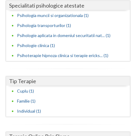
Specialitati psihologice atestate
Vaslui
Examinare psihologica in vederea autorizarii e... (1)
Psihologia muncii si organizationala (1)
Examinare si avizare psihologica in vederea ang... (1)
Vrancea
Psihologia transporturilor (1)
Examinare si avizare psihologica in vederea obt... (1)
Psihologie aplicata in domeniul securitatii nat... (1)
Examinare si avizare psihologica in vederea obt... (1)
Psihologie clinica (1)
Examinare si avizare psihologica in vederea obt... (1)
Psihoterapie hipnoza clinica si terapie ericks... (1)
Expertiza psihologica clinica (1)
Terapii de scurta durata (1)
Tip Terapie
Cuplu (1)
Familie (1)
Individual (1)