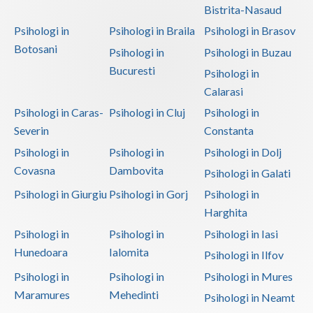
Bistrita-Nasaud
Psihologi in
Psihologi in Braila
Psihologi in Brasov
Botosani
Psihologi in
Psihologi in Buzau
Bucuresti
Psihologi in
Calarasi
Psihologi in Caras-
Psihologi in Cluj
Psihologi in
Severin
Constanta
Psihologi in
Psihologi in
Psihologi in Dolj
Covasna
Dambovita
Psihologi in Galati
Psihologi in Giurgiu
Psihologi in Gorj
Psihologi in
Harghita
Psihologi in
Psihologi in
Psihologi in Iasi
Hunedoara
Ialomita
Psihologi in Ilfov
Psihologi in
Psihologi in
Psihologi in Mures
Maramures
Mehedinti
Psihologi in Neamt