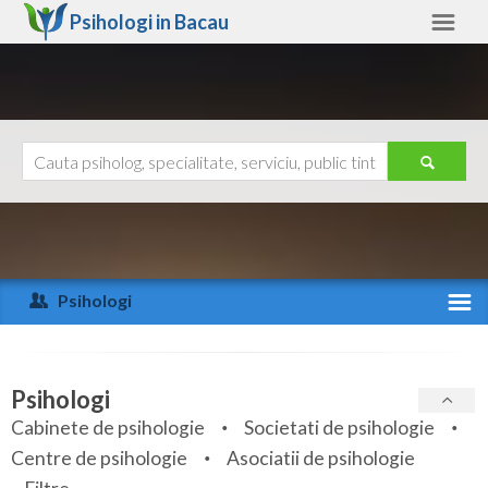
Psihologi in
Bacau
Bacau
Alte judete
Ajutor
Contact
Alba
Arad
Psihologi
Arges
Activitate recenta
Bacau
Specialitati
Psihologi
Bihor
Cabinete de psihologie
Societati de psihologie
Servicii
Centre de psihologie
Asociatii de psihologie
Bistrita-Nasaud
Articole