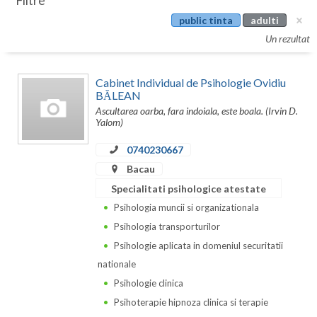
Filtre
Botosani
public tinta
adulti
Evenimente
Braila
Un rezultat
Cabinet
Brasov
Cabinet Individual de Psihologie Ovidiu
Membri
Bucuresti
BĂLEAN
Ascultarea oarba, fara indoiala, este boala. (Irvin D.
Buzau
Yalom)
0740230667
Calarasi
Bacau
Caras-Severin
Specialitati psihologice atestate
Cluj
Psihologia muncii si organizationala
Psihologia transporturilor
Constanta
Psihologie aplicata in domeniul securitatii
Covasna
nationale
Psihologie clinica
Dambovita
Psihoterapie hipnoza clinica si terapie