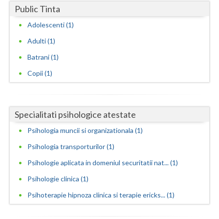
Public Tinta
Vaslui
Examinare psihologica in vederea autorizarii e... (1)
Adolescenti (1)
Examinare si avizare psihologica in vederea ang... (1)
Vrancea
Adulti (1)
Examinare si avizare psihologica in vederea obt... (1)
Batrani (1)
Examinare si avizare psihologica in vederea obt... (1)
Copii (1)
Examinare si avizare psihologica in vederea obt... (1)
Expertiza psihologica clinica (1)
Terapii de scurta durata (1)
Specialitati psihologice atestate
Psihologia muncii si organizationala (1)
Psihologia transporturilor (1)
Psihologie aplicata in domeniul securitatii nat... (1)
Psihologie clinica (1)
Psihoterapie hipnoza clinica si terapie ericks... (1)