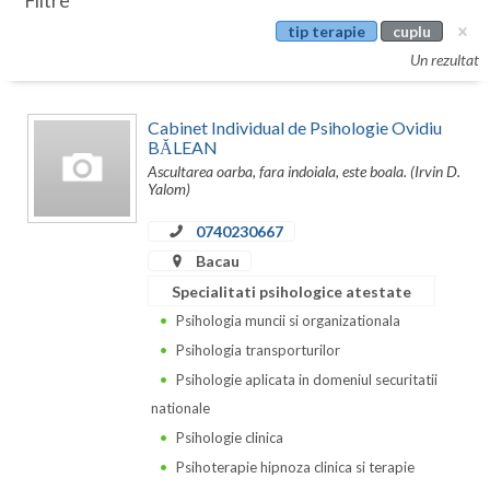
Filtre
Botosani
tip terapie
cuplu
Evenimente
Braila
Un rezultat
Cabinet
Brasov
Cabinet Individual de Psihologie Ovidiu
Membri
Bucuresti
BĂLEAN
Ascultarea oarba, fara indoiala, este boala. (Irvin D.
Buzau
Yalom)
0740230667
Calarasi
Bacau
Caras-Severin
Specialitati psihologice atestate
Cluj
Psihologia muncii si organizationala
Psihologia transporturilor
Constanta
Psihologie aplicata in domeniul securitatii
Covasna
nationale
Psihologie clinica
Dambovita
Psihoterapie hipnoza clinica si terapie