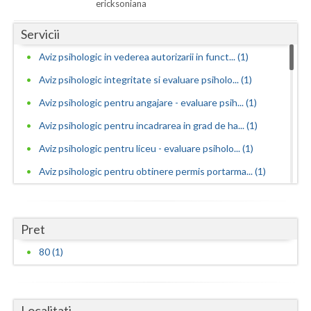
Dolj
ericksoniana
Galati
Servicii
Aviz psihologic in vederea autorizarii in funct... (1)
Giurgiu
Aviz psihologic integritate si evaluare psiholo... (1)
Gorj
Aviz psihologic pentru angajare - evaluare psih... (1)
Harghita
Aviz psihologic pentru incadrarea in grad de ha... (1)
Hunedoara
Aviz psihologic pentru liceu - evaluare psiholo... (1)
Ialomita
Aviz psihologic pentru obtinere permis portarma... (1)
Aviz psihologic pentru obtinerea permisului de ... (1)
Iasi
Aviz psihologic pentru ocuparea functiilor publ... (1)
Ilfov
Pret
Aviz psihologic pentru ocuparea postului de ins... (1)
80 (1)
Maramures
Aviz psihologic pentru scoala - evaluare psihol... (1)
Mehedinti
Aviz psihologic si evaluare clinica la cerere c... (1)
Mures
Localitati
Avize psihologice necesare la angajare si menti... (1)