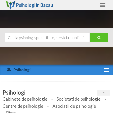
Psihologi in
Bacau
Bacau
Alte judete
Ajutor
Contact
Alba
Arad
Psihologi
Arges
Activitate recenta
Bacau
Specialitati
Psihologi
Bihor
Cabinete de psihologie
Societati de psihologie
Servicii
Centre de psihologie
Asociatii de psihologie
Bistrita-Nasaud
Articole