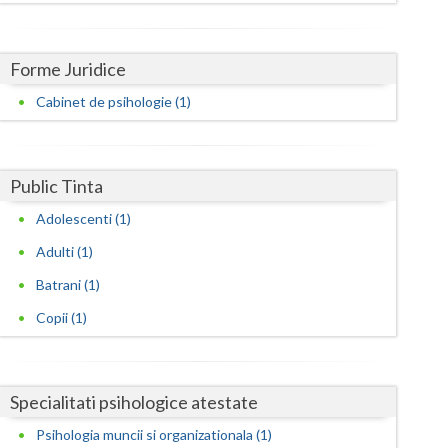
Harghita
Hunedoara
Forme Juridice
Ialomita
Cabinet de psihologie (1)
Iasi
Ilfov
Public Tinta
Maramures
Adolescenti (1)
Mehedinti
Adulti (1)
Mures
Batrani (1)
Copii (1)
Neamt
Olt
Specialitati psihologice atestate
Prahova
Psihologia muncii si organizationala (1)
Salaj