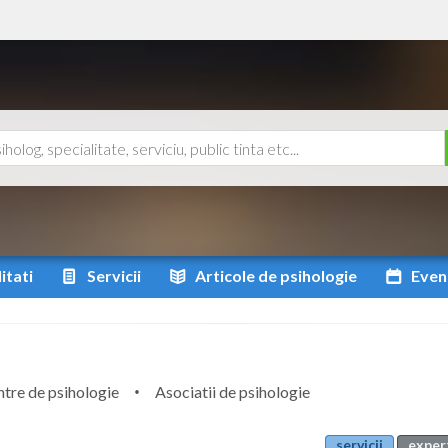
itati
Servicii
Articole
de psihologie
Even
tre de psihologie
Asociatii de psihologie
servicii
expert