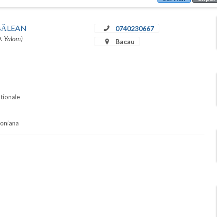
u BĂLEAN
0740230667
D. Yalom)
Bacau
ationale
soniana