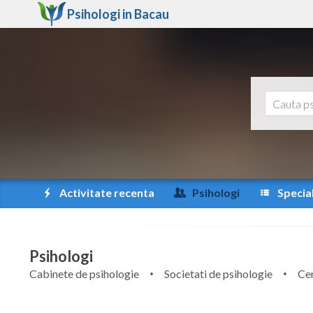
Psihologi in
Bacau
Activitate recenta
Psihologi
Special
Psihologi
Cabinete de psihologie
Societati de psihologie
Cen