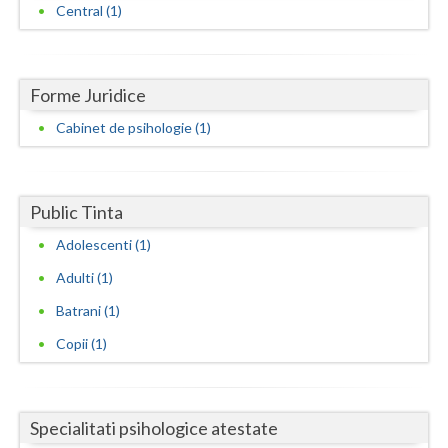
Central (1)
Neamt
Olt
Forme Juridice
Prahova
Cabinet de psihologie (1)
Salaj
Satu-Mare
Public Tinta
Sibiu
Adolescenti (1)
Suceava
Adulti (1)
Batrani (1)
Teleorman
Copii (1)
Timis
Tulcea
Specialitati psihologice atestate
Valcea