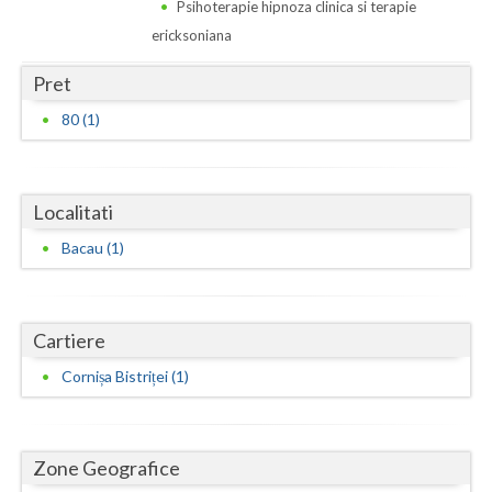
Dolj
Psihoterapie hipnoza clinica si terapie
ericksoniana
Galati
Pret
Giurgiu
80 (1)
Gorj
Harghita
Localitati
Hunedoara
Bacau (1)
Ialomita
Iasi
Cartiere
Ilfov
Cornișa Bistriței (1)
Maramures
Mehedinti
Zone Geografice
Mures