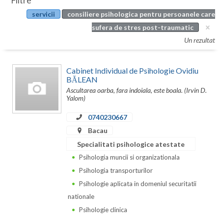
Filtre
Botosani
servicii
consiliere psihologica pentru persoanele care
Evenimente
Braila
sufera de stres post-traumatic
Cabinet
Un rezultat
Brasov
Membri
Bucuresti
Cabinet Individual de Psihologie Ovidiu
BĂLEAN
Buzau
Ascultarea oarba, fara indoiala, este boala. (Irvin D.
Yalom)
Calarasi
0740230667
Caras-Severin
Bacau
Cluj
Specialitati psihologice atestate
Psihologia muncii si organizationala
Constanta
Psihologia transporturilor
Covasna
Psihologie aplicata in domeniul securitatii
nationale
Dambovita
Psihologie clinica