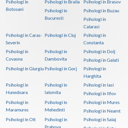
Psihologi in
Psihologi in Braila
Psihologi in Brasov
Botosani
Psihologi in
Psihologi in Buzau
Bucuresti
Psihologi in
Calarasi
Psihologi in Caras-
Psihologi in Cluj
Psihologi in
Severin
Constanta
Psihologi in
Psihologi in
Psihologi in Dolj
Covasna
Dambovita
Psihologi in Galati
Psihologi in Giurgiu
Psihologi in Gorj
Psihologi in
Harghita
Psihologi in
Psihologi in
Psihologi in Iasi
Hunedoara
Ialomita
Psihologi in Ilfov
Psihologi in
Psihologi in
Psihologi in Mures
Maramures
Mehedinti
Psihologi in Neamt
Psihologi in Olt
Psihologi in
Psihologi in Salaj
Prahova