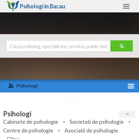
Psihologi in
Bacau
Bacau
Alte judete
Ajutor
Contact
Alba
Arad
Psihologi
Arges
Activitate recenta
Bacau
Specialitati
Psihologi
Bihor
Cabinete de psihologie
Societati de psihologie
Servicii
Centre de psihologie
Asociatii de psihologie
Bistrita-Nasaud
Articole