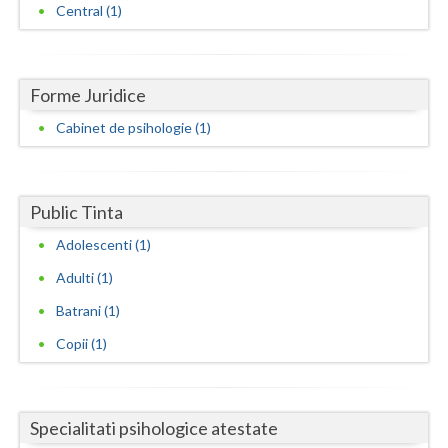
Central (1)
Neamt
Olt
Forme Juridice
Prahova
Cabinet de psihologie (1)
Salaj
Satu-Mare
Public Tinta
Sibiu
Adolescenti (1)
Suceava
Adulti (1)
Batrani (1)
Teleorman
Copii (1)
Timis
Tulcea
Specialitati psihologice atestate
Valcea