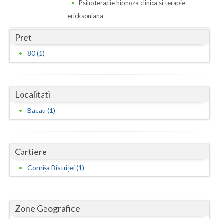
Dolj
Psihoterapie hipnoza clinica si terapie
ericksoniana
Galati
Pret
Giurgiu
80 (1)
Gorj
Harghita
Localitati
Hunedoara
Bacau (1)
Ialomita
Iasi
Cartiere
Ilfov
Cornișa Bistriței (1)
Maramures
Mehedinti
Zone Geografice
Mures