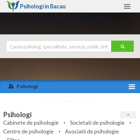
Psihologi in
Bacau
Bacau
Alte judete
Ajutor
Contact
Alba
Arad
Psihologi
Arges
Activitate recenta
Bacau
Specialitati
Psihologi
Bihor
Cabinete de psihologie
Societati de psihologie
Servicii
Centre de psihologie
Asociatii de psihologie
Bistrita-Nasaud
Articole