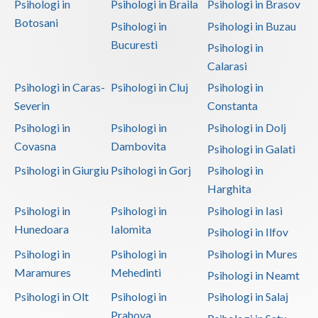
Psihologi in
Psihologi in Braila
Psihologi in Brasov
Botosani
Psihologi in
Psihologi in Buzau
Bucuresti
Psihologi in
Calarasi
Psihologi in Caras-
Psihologi in Cluj
Psihologi in
Severin
Constanta
Psihologi in
Psihologi in
Psihologi in Dolj
Covasna
Dambovita
Psihologi in Galati
Psihologi in Giurgiu
Psihologi in Gorj
Psihologi in
Harghita
Psihologi in
Psihologi in
Psihologi in Iasi
Hunedoara
Ialomita
Psihologi in Ilfov
Psihologi in
Psihologi in
Psihologi in Mures
Maramures
Mehedinti
Psihologi in Neamt
Psihologi in Olt
Psihologi in
Psihologi in Salaj
Prahova