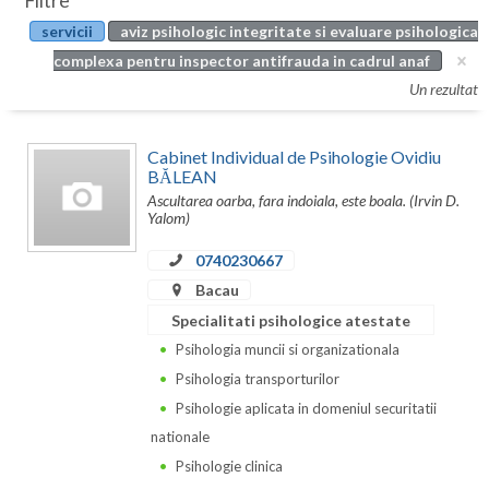
Filtre
Botosani
servicii
aviz psihologic integritate si evaluare psihologica
Evenimente
Braila
complexa pentru inspector antifrauda in cadrul anaf
Cabinet
Un rezultat
Brasov
Membri
Bucuresti
Cabinet Individual de Psihologie Ovidiu
BĂLEAN
Buzau
Ascultarea oarba, fara indoiala, este boala. (Irvin D.
Yalom)
Calarasi
0740230667
Caras-Severin
Bacau
Cluj
Specialitati psihologice atestate
Psihologia muncii si organizationala
Constanta
Psihologia transporturilor
Covasna
Psihologie aplicata in domeniul securitatii
nationale
Dambovita
Psihologie clinica