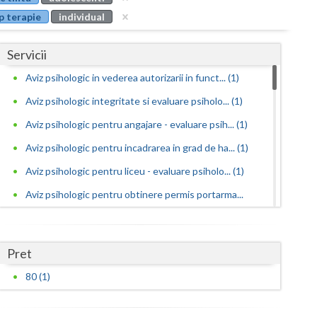
Buzau
p terapie
individual
Calarasi
Servicii
Caras-Severin
Aviz psihologic in vederea autorizarii in funct... (1)
Cluj
Aviz psihologic integritate si evaluare psiholo... (1)
Constanta
Aviz psihologic pentru angajare - evaluare psih... (1)
Aviz psihologic pentru incadrarea in grad de ha... (1)
Covasna
Aviz psihologic pentru liceu - evaluare psiholo... (1)
Dambovita
Aviz psihologic pentru obtinere permis portarma...
Dolj
(1)
Galati
Aviz psihologic pentru obtinerea permisului de ... (1)
Pret
Aviz psihologic pentru ocuparea functiilor publ... (1)
Giurgiu
80 (1)
Aviz psihologic pentru ocuparea postului de ins...
Gorj
(1)