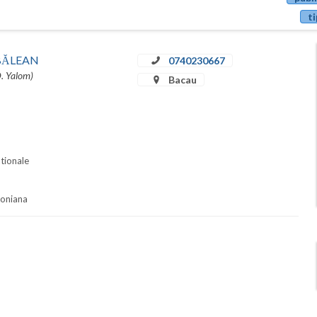
ti
u BĂLEAN
0740230667
D. Yalom)
Bacau
ationale
soniana