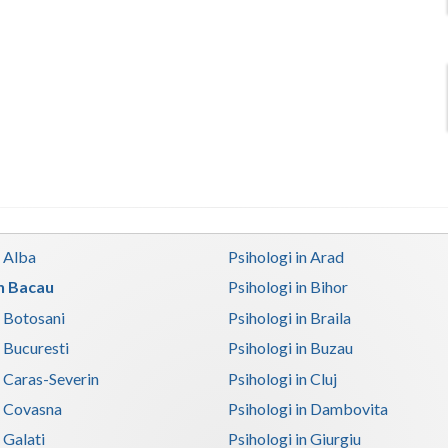
n Alba
Psihologi in Arad
in Bacau
Psihologi in Bihor
n Botosani
Psihologi in Braila
n Bucuresti
Psihologi in Buzau
n Caras-Severin
Psihologi in Cluj
n Covasna
Psihologi in Dambovita
 Galati
Psihologi in Giurgiu