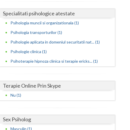
Dezvoltare personala pentru adulti (1)
Satu-Mare
Dezvoltare personala pentru copii (1)
Specialitati psihologice atestate
Evaluarea in scopul avizarii psihologice pentru... (1)
Sibiu
Psihologia muncii si organizationala (1)
Evaluarea psihologica a personalului in vederea... (1)
Psihologia transporturilor (1)
Suceava
Examinare psihologica in vederea autorizarii e... (1)
Psihologie aplicata in domeniul securitatii nat... (1)
Teleorman
Examinare si avizare psihologica in vederea ang... (1)
Psihologie clinica (1)
Timis
Examinare si avizare psihologica in vederea obt... (1)
Psihoterapie hipnoza clinica si terapie ericks... (1)
Examinare si avizare psihologica in vederea obt... (1)
Tulcea
Examinare si avizare psihologica in vederea obt... (1)
Valcea
Terapie Online Prin Skype
Expertiza psihologica clinica (1)
Vaslui
Nu (1)
Terapii de scurta durata (1)
Vrancea
Sex Psiholog
Masculin (1)