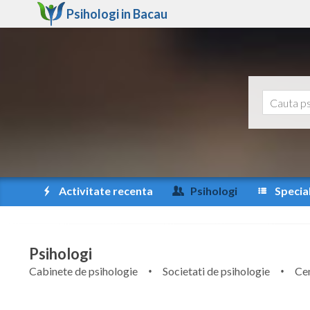
Psihologi in
Bacau
Activitate recenta
Psihologi
Special
Psihologi
Cabinete de psihologie
Societati de psihologie
Cen