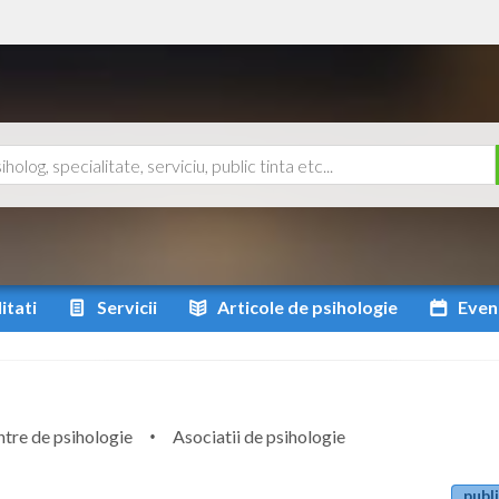
itati
Servicii
Articole
de psihologie
Even
tre de psihologie
Asociatii de psihologie
publi