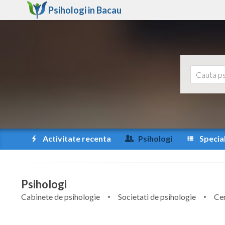
Psihologi in
Bacau
Activitate recenta
Psihologi
Special
Psihologi
Cabinete de psihologie
Societati de psihologie
Cen