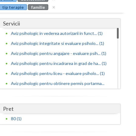
Buzau
tip terapie
familie
Calarasi
Servicii
Caras-Severin
Aviz psihologic in vederea autorizarii in funct... (1)
Cluj
Aviz psihologic integritate si evaluare psiholo... (1)
Constanta
Aviz psihologic pentru angajare - evaluare psih... (1)
Aviz psihologic pentru incadrarea in grad de ha... (1)
Covasna
Aviz psihologic pentru liceu - evaluare psiholo... (1)
Dambovita
Aviz psihologic pentru obtinere permis portarma...
Dolj
(1)
Galati
Aviz psihologic pentru obtinerea permisului de ... (1)
Pret
Aviz psihologic pentru ocuparea functiilor publ... (1)
Giurgiu
80 (1)
Aviz psihologic pentru ocuparea postului de ins...
Gorj
(1)