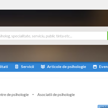
itati
Servicii
Articole
de psihologie
Even
tre de psihologie
Asociatii de psihologie
publi