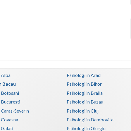
n Alba
Psihologi in Arad
in Bacau
Psihologi in Bihor
n Botosani
Psihologi in Braila
n Bucuresti
Psihologi in Buzau
n Caras-Severin
Psihologi in Cluj
n Covasna
Psihologi in Dambovita
 Galati
Psihologi in Giurgiu