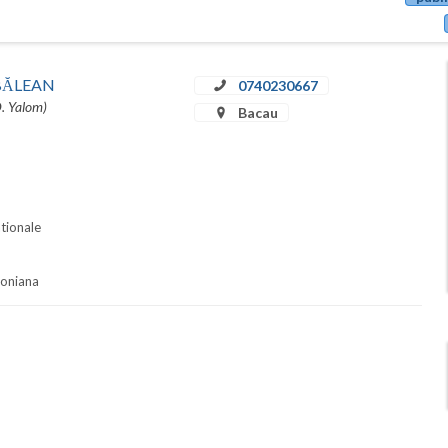
u BĂLEAN
0740230667
D. Yalom)
Bacau
ationale
soniana