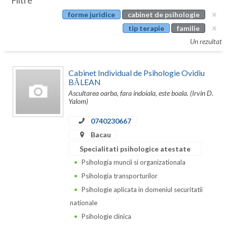
Filtre
Botosani
forme juridice
cabinet de psihologie
Evenimente
Braila
tip terapie
familie
Cabinet
Un rezultat
Brasov
Membri
Bucuresti
Cabinet Individual de Psihologie Ovidiu
BĂLEAN
Buzau
Ascultarea oarba, fara indoiala, este boala. (Irvin D.
Yalom)
Calarasi
0740230667
Caras-Severin
Bacau
Cluj
Specialitati psihologice atestate
Psihologia muncii si organizationala
Constanta
Psihologia transporturilor
Covasna
Psihologie aplicata in domeniul securitatii
nationale
Dambovita
Psihologie clinica