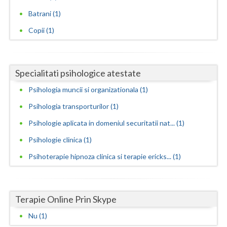
Evaluarea psihologica a personalului in vederea... (1)
Batrani (1)
Vaslui
Examinare psihologica in vederea autorizarii e... (1)
Copii (1)
Vrancea
Examinare si avizare psihologica in vederea ang... (1)
Examinare si avizare psihologica in vederea obt... (1)
Specialitati psihologice atestate
Examinare si avizare psihologica in vederea obt... (1)
Psihologia muncii si organizationala (1)
Examinare si avizare psihologica in vederea obt... (1)
Psihologia transporturilor (1)
Expertiza psihologica clinica (1)
Psihologie aplicata in domeniul securitatii nat... (1)
Terapii de scurta durata (1)
Psihologie clinica (1)
Psihoterapie hipnoza clinica si terapie ericks... (1)
Terapie Online Prin Skype
Nu (1)