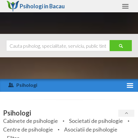
Psihologi in
Bacau
Bacau
Alte judete
Ajutor
Contact
Alba
Arad
Psihologi
Arges
Activitate recenta
Bacau
Specialitati
Psihologi
Bihor
Cabinete de psihologie
Societati de psihologie
Servicii
Centre de psihologie
Asociatii de psihologie
Bistrita-Nasaud
Articole