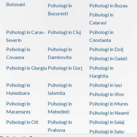
Botosani
Psihologi in
Psihologi in Buzau
Bucuresti
Psihologi in
Calarasi
Psihologi in Caras-
Psihologi in Cluj
Psihologi in
Severin
Constanta
Psihologi in
Psihologi in
Psihologi in Dolj
Covasna
Dambovita
Psihologi in Galati
Psihologi in Giurgiu
Psihologi in Gorj
Psihologi in
Harghita
Psihologi in
Psihologi in
Psihologi in Iasi
Hunedoara
Ialomita
Psihologi in Ilfov
Psihologi in
Psihologi in
Psihologi in Mures
Maramures
Mehedinti
Psihologi in Neamt
Psihologi in Olt
Psihologi in
Psihologi in Salaj
Prahova
Psihologi in Satu-