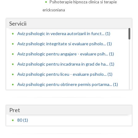
Dolj
Psihoterapie hipnoza clinica si terapie
ericksoniana
Galati
Servicii
Giurgiu
Aviz psihologic in vederea autorizarii in funct... (1)
Gorj
Aviz psihologic integritate si evaluare psiholo... (1)
Harghita
Aviz psihologic pentru angajare - evaluare psih... (1)
Hunedoara
Aviz psihologic pentru incadrarea in grad de ha... (1)
Aviz psihologic pentru liceu - evaluare psiholo... (1)
Ialomita
Aviz psihologic pentru obtinere permis portarma... (1)
Iasi
Aviz psihologic pentru obtinerea permisului de ... (1)
Ilfov
Aviz psihologic pentru ocuparea functiilor publ... (1)
Pret
Maramures
Aviz psihologic pentru ocuparea postului de ins... (1)
80 (1)
Mehedinti
Aviz psihologic pentru scoala - evaluare psihol... (1)
Aviz psihologic si evaluare clinica la cerere c... (1)
Mures