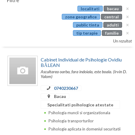
Filtre
Botosani
localitati
bacau
Evenimente
Braila
zone geografice
central
Cabinet
public tinta
adulti
Brasov
tip terapie
familie
Membri
Bucuresti
Un rezultat
Buzau
Cabinet Individual de Psihologie Ovidiu
Calarasi
BĂLEAN
Ascultarea oarba, fara indoiala, este boala. (Irvin D.
Caras-Severin
Yalom)
Cluj
0740230667
Bacau
Constanta
Specialitati psihologice atestate
Covasna
Psihologia muncii si organizationala
Psihologia transporturilor
Dambovita
Psihologie aplicata in domeniul securitatii