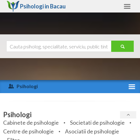
Psihologi in
Bacau
Bacau
Alte judete
Ajutor
Contact
Alba
Arad
Psihologi
Arges
Activitate recenta
Bacau
Specialitati
Psihologi
Bihor
Cabinete de psihologie
Societati de psihologie
Servicii
Centre de psihologie
Asociatii de psihologie
Bistrita-Nasaud
Articole