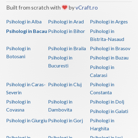
Built from scratch with
by
vCraft.ro
Psihologi in Alba
Psihologi in Arad
Psihologi in Arges
Psihologi in Bacau
Psihologi in Bihor
Psihologi in
Bistrita-Nasaud
Psihologi in
Psihologi in Braila
Psihologi in Brasov
Botosani
Psihologi in
Psihologi in Buzau
Bucuresti
Psihologi in
Calarasi
Psihologi in Caras-
Psihologi in Cluj
Psihologi in
Severin
Constanta
Psihologi in
Psihologi in
Psihologi in Dolj
Covasna
Dambovita
Psihologi in Galati
Psihologi in Giurgiu
Psihologi in Gorj
Psihologi in
Harghita
Psihologi in
Psihologi in
Psihologi in Iasi