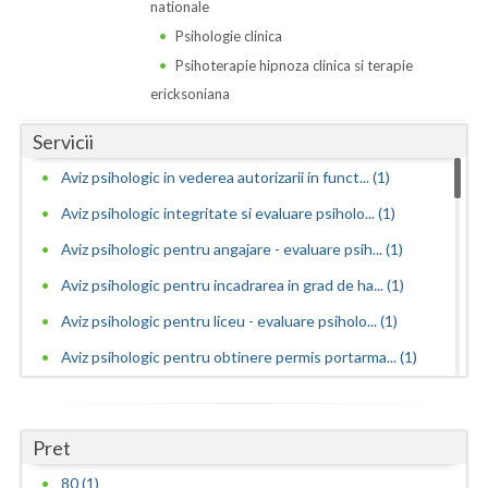
Dolj
nationale
Psihologie clinica
Galati
Psihoterapie hipnoza clinica si terapie
Giurgiu
ericksoniana
Gorj
Servicii
Aviz psihologic in vederea autorizarii in funct... (1)
Harghita
Aviz psihologic integritate si evaluare psiholo... (1)
Hunedoara
Aviz psihologic pentru angajare - evaluare psih... (1)
Ialomita
Aviz psihologic pentru incadrarea in grad de ha... (1)
Iasi
Aviz psihologic pentru liceu - evaluare psiholo... (1)
Ilfov
Aviz psihologic pentru obtinere permis portarma... (1)
Aviz psihologic pentru obtinerea permisului de ... (1)
Maramures
Aviz psihologic pentru ocuparea functiilor publ... (1)
Mehedinti
Pret
Aviz psihologic pentru ocuparea postului de ins... (1)
80 (1)
Mures