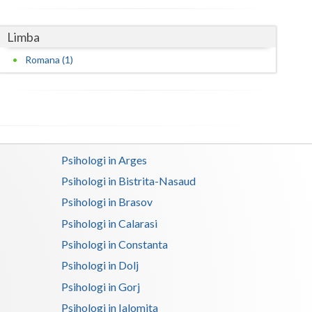
Satu-Mare
Limba
Sibiu
Romana (1)
Suceava
Teleorman
Timis
Psihologi in Arges
Tulcea
Psihologi in Bistrita-Nasaud
Valcea
Psihologi in Brasov
Vaslui
Psihologi in Calarasi
Psihologi in Constanta
Vrancea
Psihologi in Dolj
Psihologi in Gorj
Psihologi in Ialomita