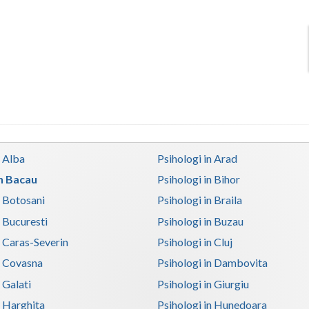
n Alba
Psihologi in Arad
in Bacau
Psihologi in Bihor
n Botosani
Psihologi in Braila
n Bucuresti
Psihologi in Buzau
n Caras-Severin
Psihologi in Cluj
n Covasna
Psihologi in Dambovita
 Galati
Psihologi in Giurgiu
n Harghita
Psihologi in Hunedoara