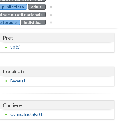
Buzau
public tinta
adulti
l securitatii nationale
Calarasi
p terapie
individual
Caras-Severin
Pret
Cluj
80 (1)
Constanta
Covasna
Localitati
Dambovita
Bacau (1)
Dolj
Galati
Cartiere
Giurgiu
Cornișa Bistriței (1)
Gorj