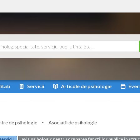
itati
Servicii
Articole
de psihologie
Even
tre de psihologie
Asociatii de psihologie
servicii
aviz psihologic pentru ocuparea functiilor publice in struc