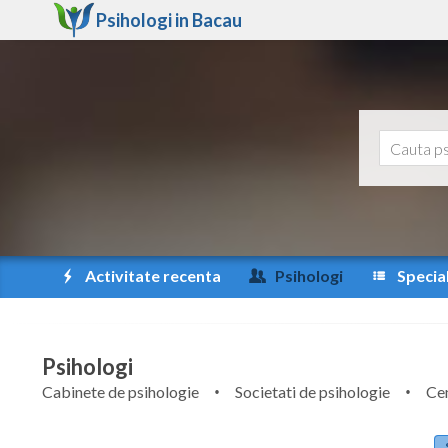
Psihologi in
Bacau
Activitate recenta
Psihologi
Special
Psihologi
Cabinete de psihologie
Societati de psihologie
Cen