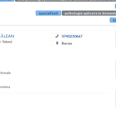
specialitati
psihologie aplicata in domeniu
ti
u BĂLEAN
0740230667
D. Yalom)
Bacau
ationale
soniana