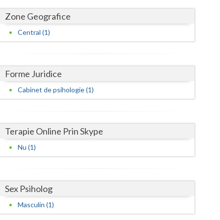
Harghita
Zone Geografice
Hunedoara
Central (1)
Ialomita
Iasi
Forme Juridice
Ilfov
Cabinet de psihologie (1)
Maramures
Mehedinti
Terapie Online Prin Skype
Mures
Nu (1)
Neamt
Olt
Sex Psiholog
Prahova
Masculin (1)
Salaj