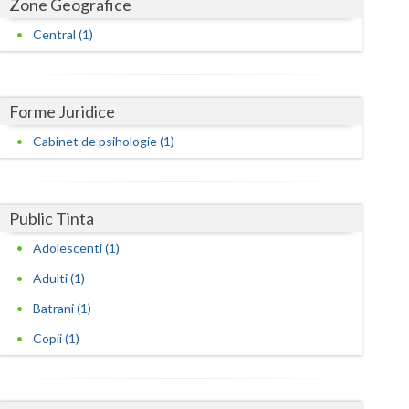
Zone Geografice
Harghita
Central (1)
Hunedoara
Ialomita
Forme Juridice
Iasi
Cabinet de psihologie (1)
Ilfov
Maramures
Public Tinta
Mehedinti
Adolescenti (1)
Mures
Adulti (1)
Neamt
Batrani (1)
Olt
Copii (1)
Prahova
Salaj