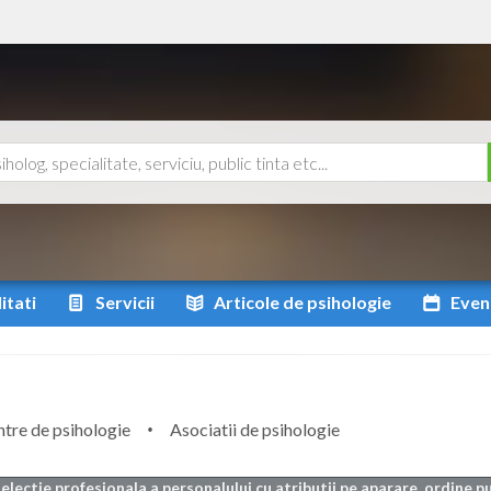
itati
Servicii
Articole
de psihologie
Even
tre de psihologie
Asociatii de psihologie
selectie profesionala a personalului cu atributii pe aparare, ordine p