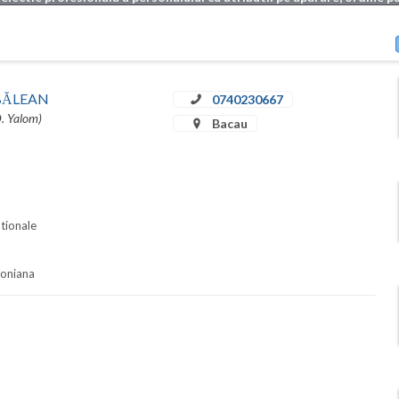
u BĂLEAN
0740230667
D. Yalom)
Bacau
ationale
soniana