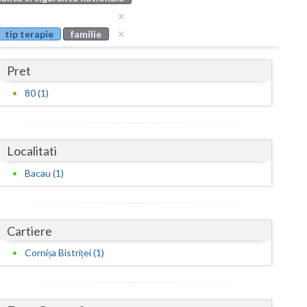
Buzau
tip terapie
familie
Calarasi
Caras-Severin
Pret
Cluj
80 (1)
Constanta
Covasna
Localitati
Dambovita
Bacau (1)
Dolj
Galati
Cartiere
Cornișa Bistriței (1)
Giurgiu
Gorj