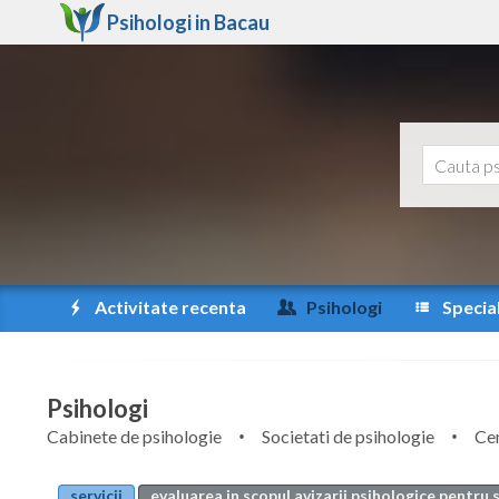
Psihologi in
Bacau
Activitate recenta
Psihologi
Special
Psihologi
Cabinete de psihologie
Societati de psihologie
Cen
servicii
evaluarea in scopul avizarii psihologice pentru 