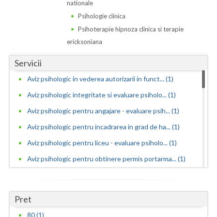
Dolj
nationale
Psihologie clinica
Galati
Psihoterapie hipnoza clinica si terapie
Giurgiu
ericksoniana
Gorj
Servicii
Aviz psihologic in vederea autorizarii in funct... (1)
Harghita
Aviz psihologic integritate si evaluare psiholo... (1)
Hunedoara
Aviz psihologic pentru angajare - evaluare psih... (1)
Ialomita
Aviz psihologic pentru incadrarea in grad de ha... (1)
Iasi
Aviz psihologic pentru liceu - evaluare psiholo... (1)
Ilfov
Aviz psihologic pentru obtinere permis portarma... (1)
Aviz psihologic pentru obtinerea permisului de ... (1)
Maramures
Aviz psihologic pentru ocuparea functiilor publ... (1)
Mehedinti
Pret
Aviz psihologic pentru ocuparea postului de ins... (1)
80 (1)
Mures