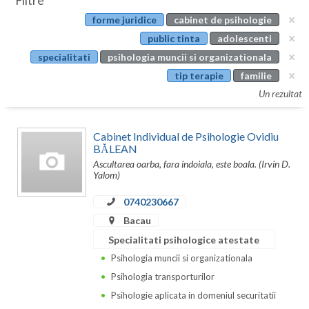
Filtre
Botosani
forme juridice
cabinet de psihologie
Evenimente
Braila
public tinta
adolescenti
Cabinet
specialitati
psihologia muncii si organizationala
Brasov
tip terapie
familie
Membri
Bucuresti
Un rezultat
Buzau
Cabinet Individual de Psihologie Ovidiu
Calarasi
BĂLEAN
Ascultarea oarba, fara indoiala, este boala. (Irvin D.
Caras-Severin
Yalom)
Cluj
0740230667
Bacau
Constanta
Specialitati psihologice atestate
Covasna
Psihologia muncii si organizationala
Psihologia transporturilor
Dambovita
Psihologie aplicata in domeniul securitatii