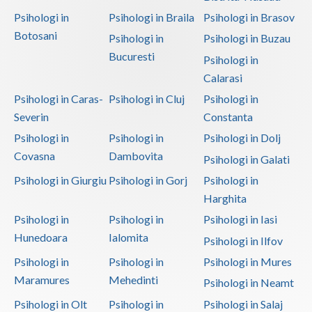
Psihologi in
Psihologi in Braila
Psihologi in Brasov
Botosani
Psihologi in
Psihologi in Buzau
Bucuresti
Psihologi in
Calarasi
Psihologi in Caras-
Psihologi in Cluj
Psihologi in
Severin
Constanta
Psihologi in
Psihologi in
Psihologi in Dolj
Covasna
Dambovita
Psihologi in Galati
Psihologi in Giurgiu
Psihologi in Gorj
Psihologi in
Harghita
Psihologi in
Psihologi in
Psihologi in Iasi
Hunedoara
Ialomita
Psihologi in Ilfov
Psihologi in
Psihologi in
Psihologi in Mures
Maramures
Mehedinti
Psihologi in Neamt
Psihologi in Olt
Psihologi in
Psihologi in Salaj