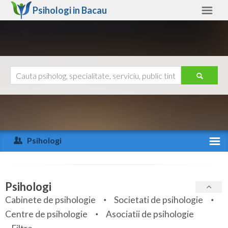
Psihologi in
Bacau
Bacau
Alte judete
Ajutor
Contact
Alba
Arad
Psihologi
Arges
Activitate recenta
Bacau
Specialitati
Psihologi
Bihor
Cabinete de psihologie
Societati de psihologie
Servicii
Centre de psihologie
Asociatii de psihologie
Bistrita-Nasaud
Articole