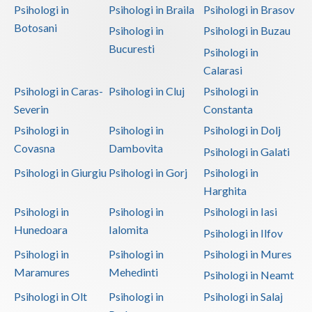
Psihologi in
Psihologi in Braila
Psihologi in Brasov
Botosani
Psihologi in
Psihologi in Buzau
Bucuresti
Psihologi in
Calarasi
Psihologi in Caras-
Psihologi in Cluj
Psihologi in
Severin
Constanta
Psihologi in
Psihologi in
Psihologi in Dolj
Covasna
Dambovita
Psihologi in Galati
Psihologi in Giurgiu
Psihologi in Gorj
Psihologi in
Harghita
Psihologi in
Psihologi in
Psihologi in Iasi
Hunedoara
Ialomita
Psihologi in Ilfov
Psihologi in
Psihologi in
Psihologi in Mures
Maramures
Mehedinti
Psihologi in Neamt
Psihologi in Olt
Psihologi in
Psihologi in Salaj