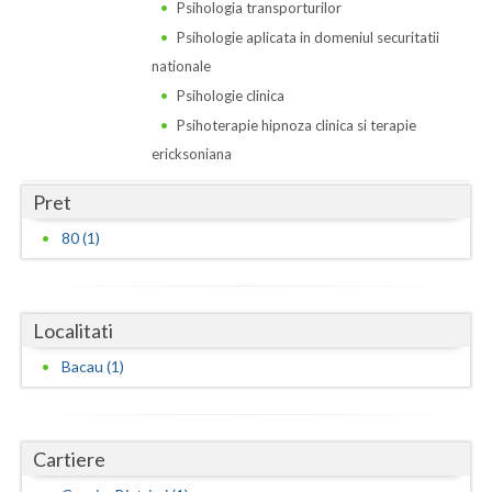
Dolj
Psihologia transporturilor
Psihologie aplicata in domeniul securitatii
Galati
nationale
Giurgiu
Psihologie clinica
Psihoterapie hipnoza clinica si terapie
Gorj
ericksoniana
Harghita
Pret
Hunedoara
80 (1)
Ialomita
Iasi
Localitati
Ilfov
Bacau (1)
Maramures
Mehedinti
Cartiere
Mures