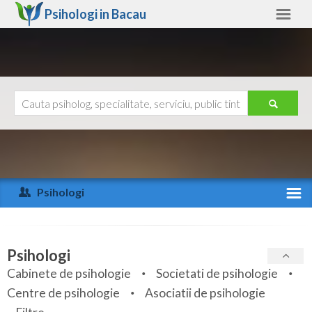
Psihologi in
Bacau
Bacau
Alte judete
Ajutor
Contact
Alba
Arad
Psihologi
Arges
Activitate recenta
Bacau
Specialitati
Psihologi
Bihor
Cabinete de psihologie
Societati de psihologie
Servicii
Centre de psihologie
Asociatii de psihologie
Bistrita-Nasaud
Articole