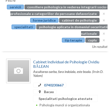
Filtre
Botosani
servicii
consiliere psihologica in vederea integrarii socio-
Evenimente
Braila
profesionale a categoriilor de persoane defavorizate
Cabinet
forme juridice
cabinet de psihologie
Brasov
specialitati
psihologie aplicata in domeniul securitatii
Membri
Bucuresti
nationale
tip terapie
cuplu
Buzau
Un rezultat
Calarasi
Cabinet Individual de Psihologie Ovidiu
Caras-Severin
BĂLEAN
Ascultarea oarba, fara indoiala, este boala. (Irvin D.
Cluj
Yalom)
Constanta
0740230667
Covasna
Bacau
Specialitati psihologice atestate
Dambovita
Psihologia muncii si organizationala