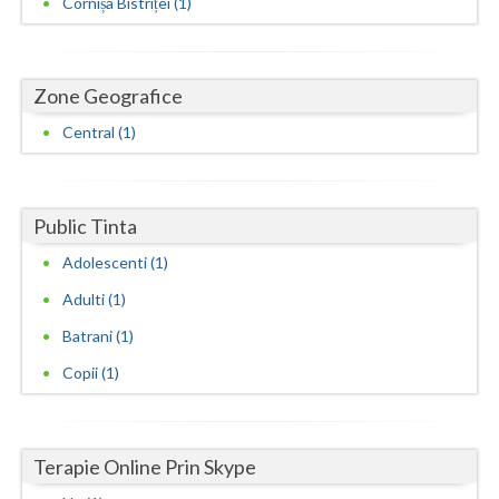
Cornișa Bistriței (1)
Neamt
Olt
Zone Geografice
Prahova
Central (1)
Salaj
Satu-Mare
Public Tinta
Sibiu
Adolescenti (1)
Adulti (1)
Suceava
Batrani (1)
Teleorman
Copii (1)
Timis
Tulcea
Terapie Online Prin Skype
Valcea