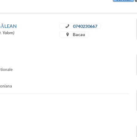
u BĂLEAN
0740230667
D. Yalom)
Bacau
ationale
soniana