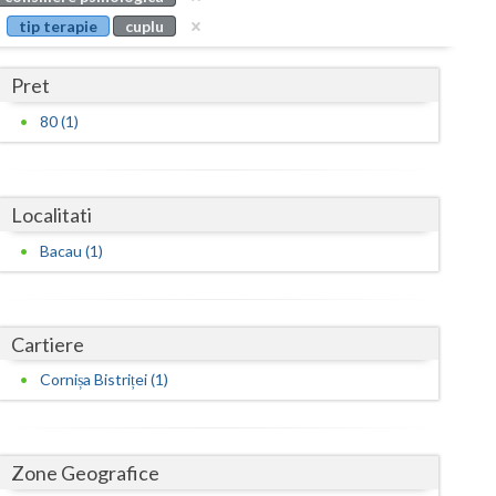
Buzau
tip terapie
cuplu
Calarasi
Pret
Caras-Severin
80 (1)
Cluj
Constanta
Localitati
Covasna
Bacau (1)
Dambovita
Dolj
Cartiere
Galati
Cornișa Bistriței (1)
Giurgiu
Gorj
Zone Geografice