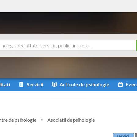
itati
Servicii
Articole
de psihologie
Even
tre de psihologie
Asociatii de psihologie
servicii