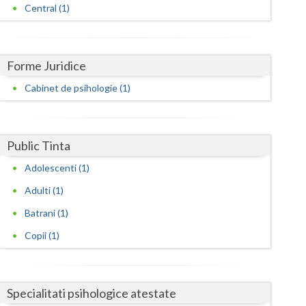
Harghita
Central (1)
Hunedoara
Ialomita
Forme Juridice
Iasi
Cabinet de psihologie (1)
Ilfov
Maramures
Public Tinta
Mehedinti
Adolescenti (1)
Adulti (1)
Mures
Batrani (1)
Neamt
Copii (1)
Olt
Prahova
Specialitati psihologice atestate
Salaj