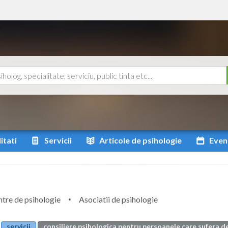
itati
Servicii
Articole
de psihologie
Even
tre de psihologie
Asociatii de psihologie
servicii
consiliere psihologica pentru persoanele care sufera d