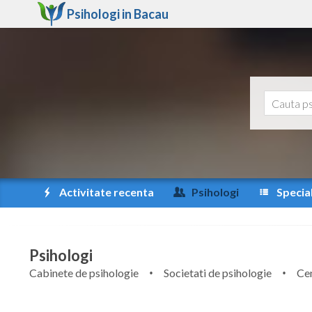
Psihologi in
Bacau
Activitate recenta
Psihologi
Special
Psihologi
Cabinete de psihologie
Societati de psihologie
Cen