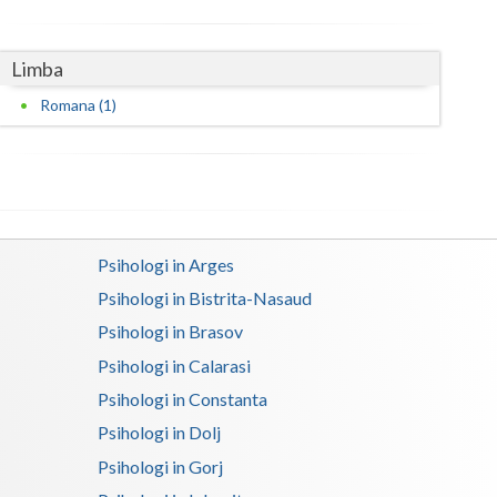
Satu-Mare
Limba
Sibiu
Romana (1)
Suceava
Teleorman
Timis
Tulcea
Psihologi in Arges
Psihologi in Bistrita-Nasaud
Valcea
Psihologi in Brasov
Vaslui
Psihologi in Calarasi
Vrancea
Psihologi in Constanta
Psihologi in Dolj
Psihologi in Gorj