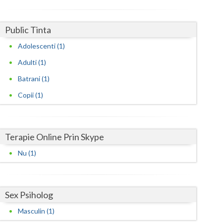
Harghita
Hunedoara
Public Tinta
Ialomita
Adolescenti (1)
Iasi
Adulti (1)
Batrani (1)
Ilfov
Copii (1)
Maramures
Mehedinti
Terapie Online Prin Skype
Mures
Nu (1)
Neamt
Olt
Sex Psiholog
Prahova
Masculin (1)
Salaj