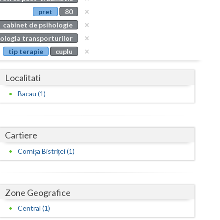
Buzau
pret
80
cabinet de psihologie
Calarasi
ologia transporturilor
Caras-Severin
tip terapie
cuplu
Cluj
Localitati
Constanta
Bacau (1)
Covasna
Dambovita
Cartiere
Dolj
Cornișa Bistriței (1)
Galati
Giurgiu
Zone Geografice
Gorj
Central (1)