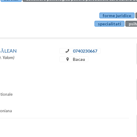
forme juridice
specialitati
psih
u BĂLEAN
0740230667
D. Yalom)
Bacau
ationale
soniana