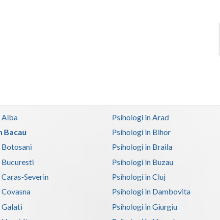
n Alba
Psihologi in Arad
in Bacau
Psihologi in Bihor
n Botosani
Psihologi in Braila
n Bucuresti
Psihologi in Buzau
n Caras-Severin
Psihologi in Cluj
n Covasna
Psihologi in Dambovita
 Galati
Psihologi in Giurgiu