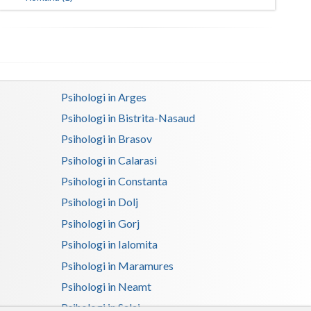
Satu-Mare
Sibiu
Suceava
Psihologi in Arges
Teleorman
Psihologi in Bistrita-Nasaud
Timis
Psihologi in Brasov
Psihologi in Calarasi
Tulcea
Psihologi in Constanta
Valcea
Psihologi in Dolj
Vaslui
Psihologi in Gorj
Psihologi in Ialomita
Vrancea
Psihologi in Maramures
Psihologi in Neamt
Psihologi in Salaj