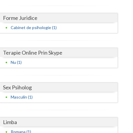
Harghita
Hunedoara
Forme Juridice
Ialomita
Cabinet de psihologie (1)
Iasi
Ilfov
Terapie Online Prin Skype
Maramures
Nu (1)
Mehedinti
Mures
Sex Psiholog
Neamt
Masculin (1)
Olt
Prahova
Limba
Romana (1)
Salaj