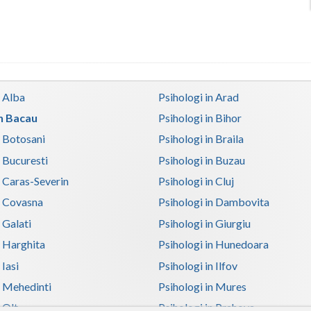
n Alba
Psihologi in Arad
in Bacau
Psihologi in Bihor
n Botosani
Psihologi in Braila
n Bucuresti
Psihologi in Buzau
n Caras-Severin
Psihologi in Cluj
n Covasna
Psihologi in Dambovita
 Galati
Psihologi in Giurgiu
n Harghita
Psihologi in Hunedoara
 Iasi
Psihologi in Ilfov
n Mehedinti
Psihologi in Mures
 Olt
Psihologi in Prahova