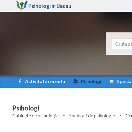
Psihologi in
Bacau
Activitate recenta
Psihologi
Special
Psihologi
Cabinete de psihologie
Societati de psihologie
Cen