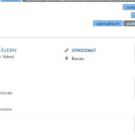
zone
specialitati
psih
u BĂLEAN
0740230667
D. Yalom)
Bacau
ationale
soniana