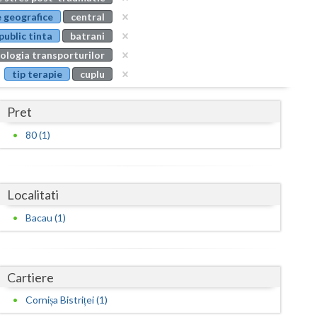
Buzau
 geografice
central
public tinta
batrani
Calarasi
ologia transporturilor
Caras-Severin
tip terapie
cuplu
Cluj
Pret
Constanta
80 (1)
Covasna
Dambovita
Localitati
Dolj
Bacau (1)
Galati
Giurgiu
Cartiere
Gorj
Cornișa Bistriței (1)