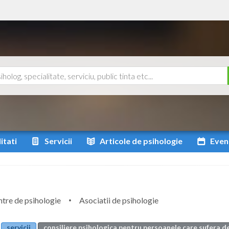
itati
Servicii
Articole
de psihologie
Even
tre de psihologie
Asociatii de psihologie
servicii
consiliere psihologica pentru persoanele care sufera d