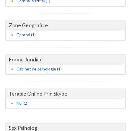
Cornișa Bistriței (1)
Neamt
Olt
Zone Geografice
Prahova
Central (1)
Salaj
Satu-Mare
Forme Juridice
Sibiu
Cabinet de psihologie (1)
Suceava
Teleorman
Terapie Online Prin Skype
Nu (1)
Timis
Tulcea
Sex Psiholog
Valcea