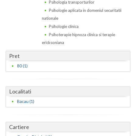
Dolj
Psihologia transporturilor
Psihologie aplicata in domeniul securitatii
Galati
nationale
Giurgiu
Psihologie clinica
Psihoterapie hipnoza clinica si terapie
Gorj
ericksoniana
Harghita
Pret
Hunedoara
80 (1)
Ialomita
Iasi
Localitati
Ilfov
Bacau (1)
Maramures
Mehedinti
Cartiere
Mures