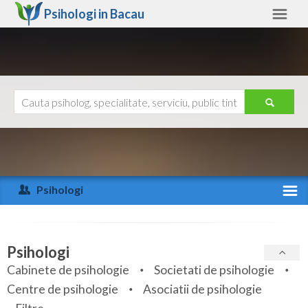
Psihologi in
Bacau
Bacau
Alte judete
Ajutor
Contact
Alba
Arad
Psihologi
Arges
Activitate recenta
Bacau
Specialitati
Psihologi
Bihor
Cabinete de psihologie
Societati de psihologie
Servicii
Centre de psihologie
Asociatii de psihologie
Bistrita-Nasaud
Articole