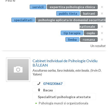
Filtre
Botosani
servicii
expertiza psihologica clinica
Evenimente
Braila
public tinta
batrani
Cabinet
specialitati
psihologie aplicata in domeniul securitatii
Brasov
nationale
Membri
Bucuresti
tip terapie
cuplu
limba
romana
Buzau
Un rezultat
Calarasi
Cabinet Individual de Psihologie Ovidiu
Caras-Severin
BĂLEAN
Ascultarea oarba, fara indoiala, este boala. (Irvin D.
Cluj
Yalom)
Constanta
0740230667
Covasna
Bacau
Specialitati psihologice atestate
Dambovita
Psihologia muncii si organizationala