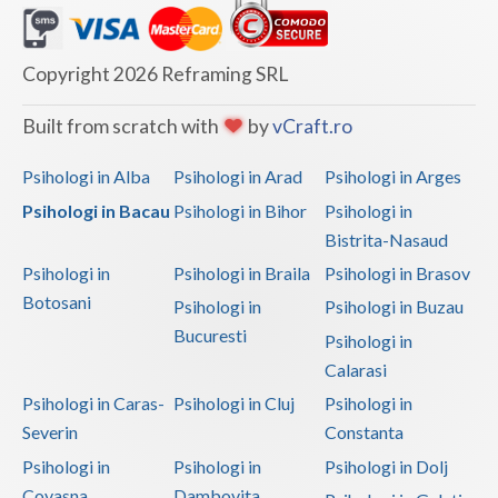
Copyright 2026 Reframing SRL
Built from scratch with
by
vCraft.ro
Psihologi in Alba
Psihologi in Arad
Psihologi in Arges
Psihologi in Bacau
Psihologi in Bihor
Psihologi in
Bistrita-Nasaud
Psihologi in
Psihologi in Braila
Psihologi in Brasov
Botosani
Psihologi in
Psihologi in Buzau
Bucuresti
Psihologi in
Calarasi
Psihologi in Caras-
Psihologi in Cluj
Psihologi in
Severin
Constanta
Psihologi in
Psihologi in
Psihologi in Dolj
Covasna
Dambovita