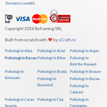
Termeni si conditii
Copyright 2026 Reframing SRL
Built from scratch with
by
vCraft.ro
Psihologi in Alba
Psihologi in Arad
Psihologi in Arges
Psihologi in Bacau
Psihologi in Bihor
Psihologi in
Bistrita-Nasaud
Psihologi in
Psihologi in Braila
Psihologi in Brasov
Botosani
Psihologi in
Psihologi in Buzau
Bucuresti
Psihologi in
Calarasi
Psihologi in Caras-
Psihologi in Cluj
Psihologi in
Severin
Constanta