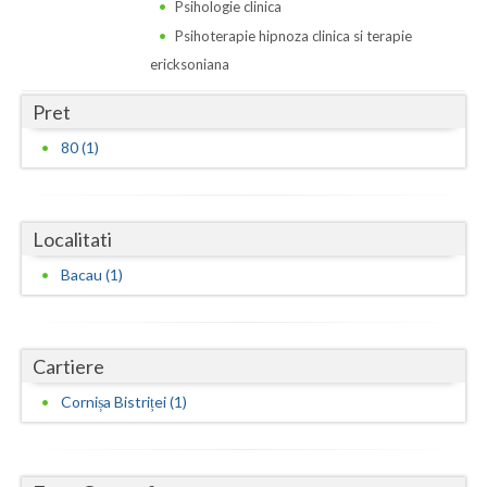
Dolj
Psihologie clinica
Psihoterapie hipnoza clinica si terapie
Galati
ericksoniana
Giurgiu
Pret
Gorj
80 (1)
Harghita
Hunedoara
Localitati
Ialomita
Bacau (1)
Iasi
Ilfov
Cartiere
Maramures
Cornișa Bistriței (1)
Mehedinti
Mures