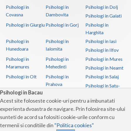
Psihologi in
Psihologi in
Psihologi in Dolj
Covasna
Dambovita
Psihologi in Galati
Psihologi in Giurgiu
Psihologi in Gorj
Psihologi in
Harghita
Psihologi in
Psihologi in
Psihologi in Iasi
Hunedoara
Ialomita
Psihologi in Ilfov
Psihologi in
Psihologi in
Psihologi in Mures
Maramures
Mehedinti
Psihologi in Neamt
Psihologi in Olt
Psihologi in
Psihologi in Salaj
Prahova
Psihologi in Satu-
Psihologi in Bacau
Mare
Acest site foloseste cookie-uri pentru a imbunatati
Psihologi in Sibiu
Psihologi in
Psihologi in
experienta dvoastra de navigare. Prin folosirea site-ului
Suceava
Teleorman
sunteti de acord sa folositi cookie-urile conform cu
Psihologi in Timis
Psihologi in Tulcea
Psihologi in Valcea
termenii si conditiile din
"Politica cookies"
Psihologi in Vaslui
Psihologi in