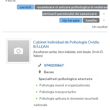
Filtre
Botosani
servicii
examinare si avizare psihologica in vederea
Evenimente
Braila
obtinerii permisului de vanatoare
Cabinet
tip terapie
familie
Brasov
Un rezultat
Membri
Bucuresti
Cabinet Individual de Psihologie Ovidiu
Buzau
BĂLEAN
Ascultarea oarba, fara indoiala, este boala. (Irvin D.
Calarasi
Yalom)
Caras-Severin
0740230667
Cluj
Bacau
Specialitati psihologice atestate
Constanta
Psihologia muncii si organizationala
Covasna
Psihologia transporturilor
Psihologie aplicata in domeniul securitatii
Dambovita
nationale