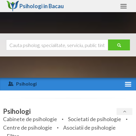
Psihologi in
Bacau
Bacau
Alte judete
Ajutor
Contact
Alba
Arad
Psihologi
Arges
Activitate recenta
Bacau
Specialitati
Psihologi
Bihor
Cabinete de psihologie
Societati de psihologie
Servicii
Centre de psihologie
Asociatii de psihologie
Bistrita-Nasaud
Articole