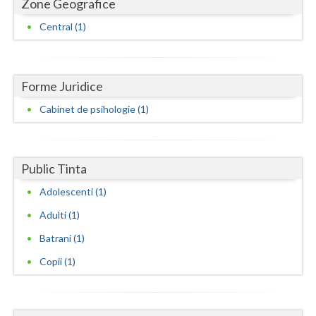
Zone Geografice
Neamt
Central (1)
Olt
Prahova
Forme Juridice
Cabinet de psihologie (1)
Salaj
Satu-Mare
Sibiu
Public Tinta
Adolescenti (1)
Suceava
Adulti (1)
Teleorman
Batrani (1)
Timis
Copii (1)
Tulcea
Valcea