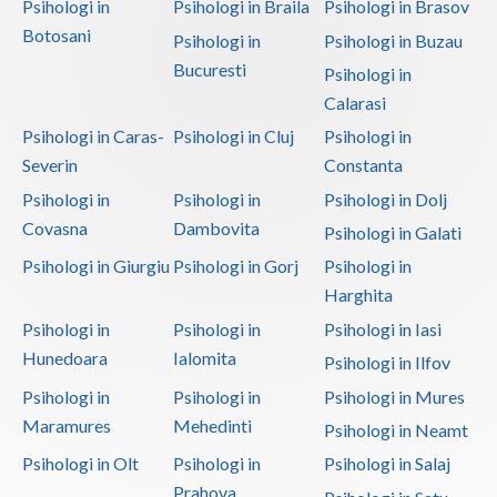
Psihologi in
Psihologi in Braila
Psihologi in Brasov
Botosani
Psihologi in
Psihologi in Buzau
Bucuresti
Psihologi in
Calarasi
Psihologi in Caras-
Psihologi in Cluj
Psihologi in
Severin
Constanta
Psihologi in
Psihologi in
Psihologi in Dolj
Covasna
Dambovita
Psihologi in Galati
Psihologi in Giurgiu
Psihologi in Gorj
Psihologi in
Harghita
Psihologi in
Psihologi in
Psihologi in Iasi
Hunedoara
Ialomita
Psihologi in Ilfov
Psihologi in
Psihologi in
Psihologi in Mures
Maramures
Mehedinti
Psihologi in Neamt
Psihologi in Olt
Psihologi in
Psihologi in Salaj
Prahova