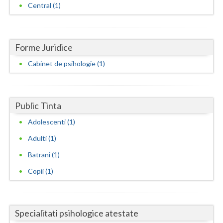
Central (1)
Neamt
Olt
Forme Juridice
Prahova
Cabinet de psihologie (1)
Salaj
Satu-Mare
Public Tinta
Sibiu
Adolescenti (1)
Suceava
Adulti (1)
Batrani (1)
Teleorman
Copii (1)
Timis
Tulcea
Specialitati psihologice atestate
Valcea