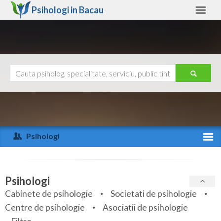
Psihologi in
Bacau
Bacau
Alte judete
Ajutor
Contact
Alba
Arad
Psihologi
Arges
Activitate recenta
Bacau
Specialitati
Psihologi
Bihor
Cabinete de psihologie
Societati de psihologie
Servicii
Centre de psihologie
Asociatii de psihologie
Bistrita-Nasaud
Articole