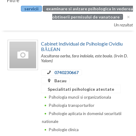
Filtre
Botosani
servicii
examinare si avizare psihologica in vederea
Evenimente
Braila
obtinerii permisului de vanatoare
Cabinet
Un rezultat
Brasov
Membri
Bucuresti
Cabinet Individual de Psihologie Ovidiu
BĂLEAN
Buzau
Ascultarea oarba, fara indoiala, este boala. (Irvin D.
Yalom)
Calarasi
0740230667
Caras-Severin
Bacau
Cluj
Specialitati psihologice atestate
Psihologia muncii si organizationala
Constanta
Psihologia transporturilor
Covasna
Psihologie aplicata in domeniul securitatii
nationale
Dambovita
Psihologie clinica