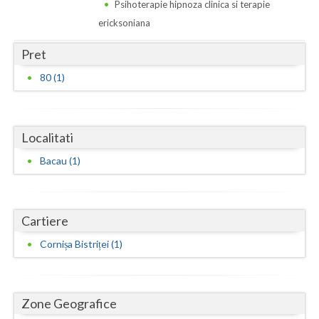
Dolj
Psihoterapie hipnoza clinica si terapie
ericksoniana
Galati
Pret
Giurgiu
80 (1)
Gorj
Harghita
Localitati
Hunedoara
Bacau (1)
Ialomita
Iasi
Cartiere
Ilfov
Cornișa Bistriței (1)
Maramures
Mehedinti
Zone Geografice
Mures