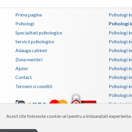
Prima pagina
Psihologi i
Psihologi
Psihologi 
Specialitati psihologice
Psihologi i
Servicii psihologice
Psihologi i
Adauga cabinet
Psihologi i
Zona membri
Psihologi i
Ajutor
Psihologi in
Contact
Psihologi i
Termeni si conditii
Psihologi in
Psihologi i
Psihologi in
Psihologi i
Acest site foloseste cookie-uri pentru a imbunatati experienta d
Copyright 2026 Reframing SRL
Psihologi i
Built from scratch with
by
vCraft.ro
Psihologi i