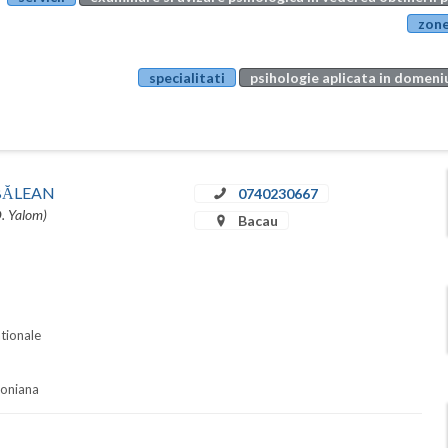
zone
specialitati
psihologie aplicata in domeniu
u BĂLEAN
0740230667
D. Yalom)
Bacau
ationale
soniana