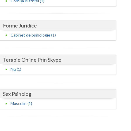
Cornișa Bistriței (1)
Harghita
Hunedoara
Ialomita
Forme Juridice
Cabinet de psihologie (1)
Iasi
Ilfov
Terapie Online Prin Skype
Maramures
Nu (1)
Mehedinti
Mures
Sex Psiholog
Neamt
Masculin (1)
Olt
Prahova
Salaj