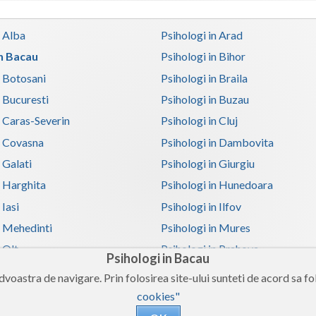
n Alba
Psihologi in Arad
in Bacau
Psihologi in Bihor
n Botosani
Psihologi in Braila
n Bucuresti
Psihologi in Buzau
n Caras-Severin
Psihologi in Cluj
n Covasna
Psihologi in Dambovita
 Galati
Psihologi in Giurgiu
n Harghita
Psihologi in Hunedoara
 Iasi
Psihologi in Ilfov
n Mehedinti
Psihologi in Mures
 Olt
Psihologi in Prahova
Psihologi in Bacau
n Satu-Mare
Psihologi in Sibiu
voastra de navigare. Prin folosirea site-ului sunteti de acord sa fol
n Teleorman
Psihologi in Timis
cookies"
n Valcea
Psihologi in Vaslui