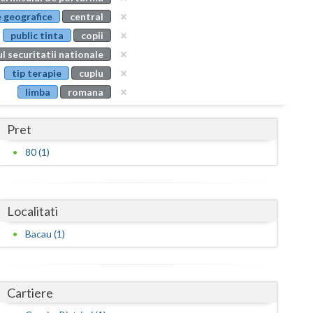
Buzau
 geografice
central
public tinta
copii
Calarasi
l securitatii nationale
Caras-Severin
tip terapie
cuplu
limba
romana
Cluj
Constanta
Pret
Covasna
80 (1)
Dambovita
Dolj
Localitati
Galati
Bacau (1)
Giurgiu
Gorj
Cartiere