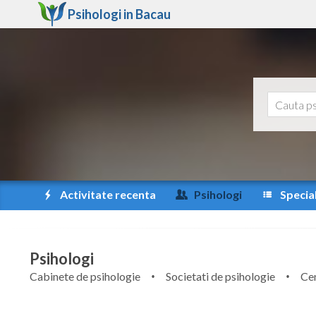
Psihologi in
Bacau
Activitate recenta
Psihologi
Special
Psihologi
Cabinete de psihologie
Societati de psihologie
Cen