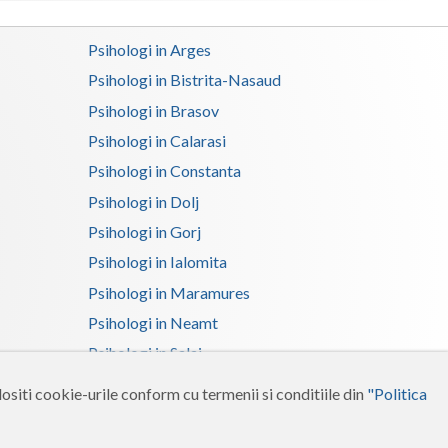
Satu-Mare
Psihologi in Arges
Sibiu
Psihologi in Bistrita-Nasaud
Psihologi in Brasov
Suceava
Psihologi in Calarasi
Teleorman
Psihologi in Constanta
Timis
Psihologi in Dolj
Psihologi in Gorj
Tulcea
Psihologi in Ialomita
Valcea
Psihologi in Maramures
Vaslui
Psihologi in Neamt
Psihologi in Salaj
Vrancea
Psihologi in Suceava
ositi cookie-urile conform cu termenii si conditiile din
"Politica
Psihologi in Tulcea
Psihologi in Vrancea