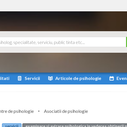
itati
Servicii
Articole
de psihologie
Even
tre de psihologie
Asociatii de psihologie
servicii
examinare si avizare psihologica in vederea obtinerii