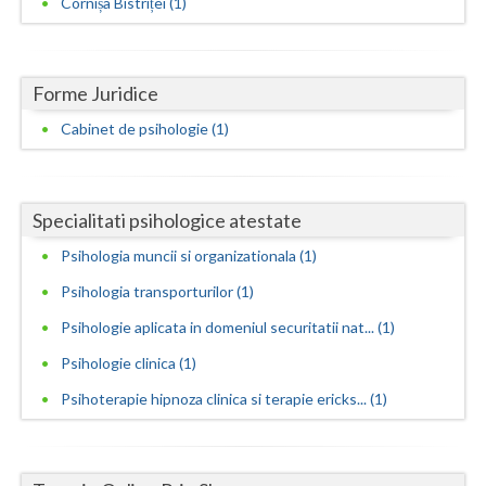
Cornișa Bistriței (1)
Neamt
Olt
Forme Juridice
Prahova
Cabinet de psihologie (1)
Salaj
Satu-Mare
Specialitati psihologice atestate
Sibiu
Psihologia muncii si organizationala (1)
Psihologia transporturilor (1)
Suceava
Psihologie aplicata in domeniul securitatii nat... (1)
Teleorman
Psihologie clinica (1)
Timis
Psihoterapie hipnoza clinica si terapie ericks... (1)
Tulcea
Valcea