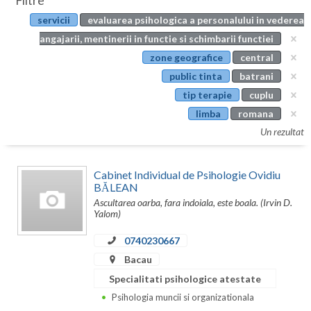
Filtre
Botosani
servicii
evaluarea psihologica a personalului in vederea
Evenimente
Braila
angajarii, mentinerii in functie si schimbarii functiei
Cabinet
zone geografice
central
Brasov
public tinta
batrani
Membri
Bucuresti
tip terapie
cuplu
limba
romana
Buzau
Un rezultat
Calarasi
Cabinet Individual de Psihologie Ovidiu
Caras-Severin
BĂLEAN
Ascultarea oarba, fara indoiala, este boala. (Irvin D.
Cluj
Yalom)
Constanta
0740230667
Covasna
Bacau
Specialitati psihologice atestate
Dambovita
Psihologia muncii si organizationala