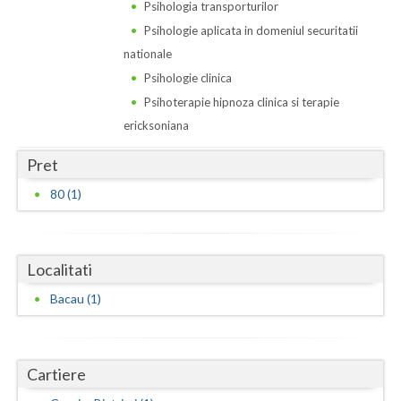
Dolj
Psihologia transporturilor
Psihologie aplicata in domeniul securitatii
Galati
nationale
Giurgiu
Psihologie clinica
Psihoterapie hipnoza clinica si terapie
Gorj
ericksoniana
Harghita
Pret
Hunedoara
80 (1)
Ialomita
Iasi
Localitati
Ilfov
Bacau (1)
Maramures
Mehedinti
Cartiere
Mures