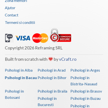
Zona membri
Ajutor
Contact
Termeni si conditii
Copyright 2026 Reframing SRL
Built from scratch with
by
vCraft.ro
Psihologi in Alba
Psihologi in Arad
Psihologi in Arges
Psihologi in Bacau
Psihologi in Bihor
Psihologi in
Bistrita-Nasaud
Psihologi in
Psihologi in Braila
Psihologi in Brasov
Botosani
Psihologi in
Psihologi in Buzau
Bucuresti
Psihologi in