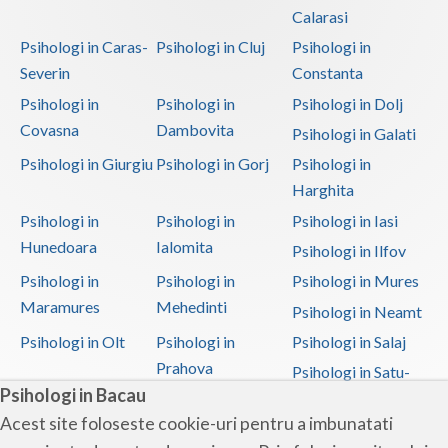
Calarasi
Psihologi in Caras-
Psihologi in Cluj
Psihologi in
Severin
Constanta
Psihologi in
Psihologi in
Psihologi in Dolj
Covasna
Dambovita
Psihologi in Galati
Psihologi in Giurgiu
Psihologi in Gorj
Psihologi in
Harghita
Psihologi in
Psihologi in
Psihologi in Iasi
Hunedoara
Ialomita
Psihologi in Ilfov
Psihologi in
Psihologi in
Psihologi in Mures
Maramures
Mehedinti
Psihologi in Neamt
Psihologi in Olt
Psihologi in
Psihologi in Salaj
Prahova
Psihologi in Satu-
Psihologi in Bacau
Mare
Acest site foloseste cookie-uri pentru a imbunatati
Psihologi in Sibiu
Psihologi in
Psihologi in