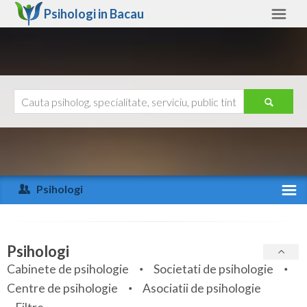
Psihologi in
Bacau
Bacau
Alte judete
Ajutor
Contact
Alba
Arad
Psihologi
Arges
Activitate recenta
Bacau
Specialitati
Psihologi
Bihor
Cabinete de psihologie
Societati de psihologie
Servicii
Centre de psihologie
Asociatii de psihologie
Bistrita-Nasaud
Articole