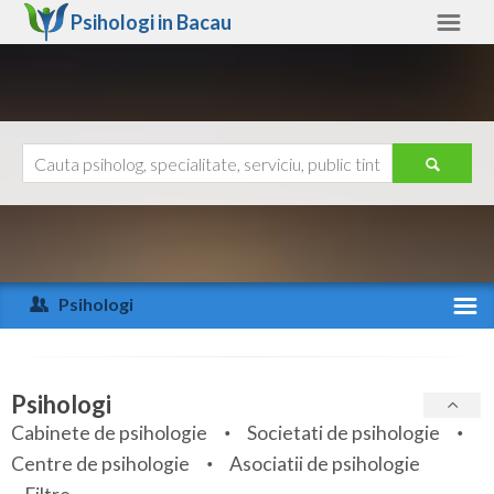
Psihologi in
Bacau
Bacau
Alte judete
Ajutor
Contact
Alba
Arad
Psihologi
Arges
Activitate recenta
Bacau
Specialitati
Psihologi
Bihor
Cabinete de psihologie
Societati de psihologie
Servicii
Centre de psihologie
Asociatii de psihologie
Bistrita-Nasaud
Articole