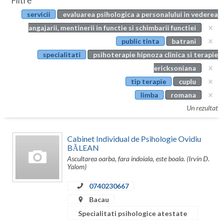
Filtre
Botosani
servicii
evaluarea psihologica a personalului in vederea
Evenimente
Braila
angajarii, mentinerii in functie si schimbarii functiei
Cabinet
public tinta
batrani
Brasov
specialitati
psihoterapie hipnoza clinica si terapie
Membri
Bucuresti
ericksoniana
tip terapie
cuplu
Buzau
limba
romana
Calarasi
Un rezultat
Caras-Severin
Cabinet Individual de Psihologie Ovidiu
Cluj
BĂLEAN
Ascultarea oarba, fara indoiala, este boala. (Irvin D.
Constanta
Yalom)
Covasna
0740230667
Bacau
Dambovita
Specialitati psihologice atestate