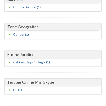
Cornișa Bistriței (1)
Neamt
Olt
Zone Geografice
Prahova
Central (1)
Salaj
Satu-Mare
Forme Juridice
Sibiu
Cabinet de psihologie (1)
Suceava
Teleorman
Terapie Online Prin Skype
Timis
Nu (1)
Tulcea
Valcea