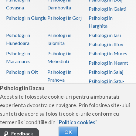
Covasna
Dambovita
Psihologi in Galati
Psihologi in Giurgiu
Psihologi in Gorj
Psihologi in
Harghita
Psihologi in
Psihologi in
Psihologi in Iasi
Hunedoara
Ialomita
Psihologi in Ilfov
Psihologi in
Psihologi in
Psihologi in Mures
Maramures
Mehedinti
Psihologi in Neamt
Psihologi in Olt
Psihologi in
Psihologi in Salaj
Prahova
Psihologi in Satu-
Psihologi in Bacau
Mare
Acest site foloseste cookie-uri pentru a imbunatati
Psihologi in Sibiu
Psihologi in
Psihologi in
experienta dvoastra de navigare. Prin folosirea site-ului
Suceava
Teleorman
sunteti de acord sa folositi cookie-urile conform cu
Psihologi in Timis
Psihologi in Tulcea
Psihologi in Valcea
termenii si conditiile din
"Politica cookies"
Psihologi in Vaslui
Psihologi in
OK
Vrancea
Feedback