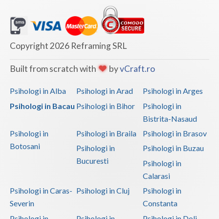
Copyright 2026 Reframing SRL
Built from scratch with
by
vCraft.ro
Psihologi in Alba
Psihologi in Arad
Psihologi in Arges
Psihologi in Bacau
Psihologi in Bihor
Psihologi in
Bistrita-Nasaud
Psihologi in
Psihologi in Braila
Psihologi in Brasov
Botosani
Psihologi in
Psihologi in Buzau
Bucuresti
Psihologi in
Calarasi
Psihologi in Caras-
Psihologi in Cluj
Psihologi in
Severin
Constanta
Psihologi in
Psihologi in
Psihologi in Dolj