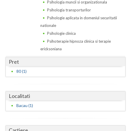
Dolj
Psihologia muncii si organizationala
Psihologia transporturilor
Galati
Psihologie aplicata in domeniul securitatii
Giurgiu
nationale
Psihologie clinica
Gorj
Psihoterapie hipnoza clinica si terapie
Harghita
ericksoniana
Hunedoara
Pret
80 (1)
Ialomita
Iasi
Ilfov
Localitati
Bacau (1)
Maramures
Mehedinti
Cartiere
Mures