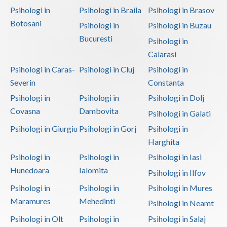
Psihologi in
Psihologi in Braila
Psihologi in Brasov
Botosani
Psihologi in
Psihologi in Buzau
Bucuresti
Psihologi in
Calarasi
Psihologi in Caras-
Psihologi in Cluj
Psihologi in
Severin
Constanta
Psihologi in
Psihologi in
Psihologi in Dolj
Covasna
Dambovita
Psihologi in Galati
Psihologi in Giurgiu
Psihologi in Gorj
Psihologi in
Harghita
Psihologi in
Psihologi in
Psihologi in Iasi
Hunedoara
Ialomita
Psihologi in Ilfov
Psihologi in
Psihologi in
Psihologi in Mures
Maramures
Mehedinti
Psihologi in Neamt
Psihologi in Olt
Psihologi in
Psihologi in Salaj