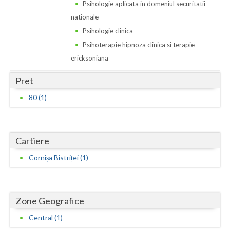
Dolj
Psihologie aplicata in domeniul securitatii
nationale
Galati
Psihologie clinica
Giurgiu
Psihoterapie hipnoza clinica si terapie
ericksoniana
Gorj
Pret
Harghita
80 (1)
Hunedoara
Ialomita
Cartiere
Iasi
Cornișa Bistriței (1)
Ilfov
Maramures
Zone Geografice
Mehedinti
Central (1)
Mures