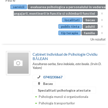
Filtre
Botosani
servicii
evaluarea psihologica a personalului in vederea
Evenimente
Braila
angajarii, mentinerii in functie si schimbarii functiei
Cabinet
localitati
bacau
Brasov
public tinta
adulti
Membri
Bucuresti
tip terapie
familie
Un rezultat
Buzau
Calarasi
Cabinet Individual de Psihologie Ovidiu
BĂLEAN
Caras-Severin
Ascultarea oarba, fara indoiala, este boala. (Irvin D.
Yalom)
Cluj
0740230667
Constanta
Bacau
Covasna
Specialitati psihologice atestate
Psihologia muncii si organizationala
Dambovita
Psihologia transporturilor