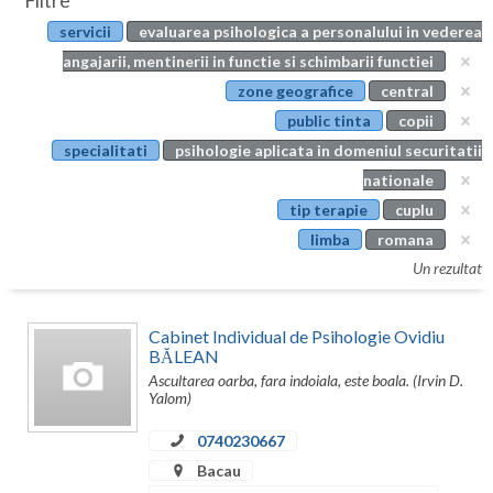
Filtre
Botosani
servicii
evaluarea psihologica a personalului in vederea
Evenimente
Braila
angajarii, mentinerii in functie si schimbarii functiei
Cabinet
zone geografice
central
Brasov
public tinta
copii
Membri
Bucuresti
specialitati
psihologie aplicata in domeniul securitatii
nationale
Buzau
tip terapie
cuplu
Calarasi
limba
romana
Un rezultat
Caras-Severin
Cluj
Cabinet Individual de Psihologie Ovidiu
BĂLEAN
Constanta
Ascultarea oarba, fara indoiala, este boala. (Irvin D.
Yalom)
Covasna
0740230667
Dambovita
Bacau