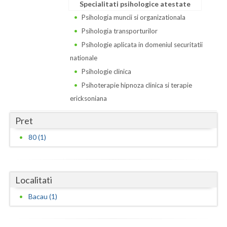
Dolj
Specialitati psihologice atestate
Psihologia muncii si organizationala
Galati
Psihologia transporturilor
Giurgiu
Psihologie aplicata in domeniul securitatii
nationale
Gorj
Psihologie clinica
Harghita
Psihoterapie hipnoza clinica si terapie
ericksoniana
Hunedoara
Pret
Ialomita
80 (1)
Iasi
Ilfov
Localitati
Maramures
Bacau (1)
Mehedinti
Mures