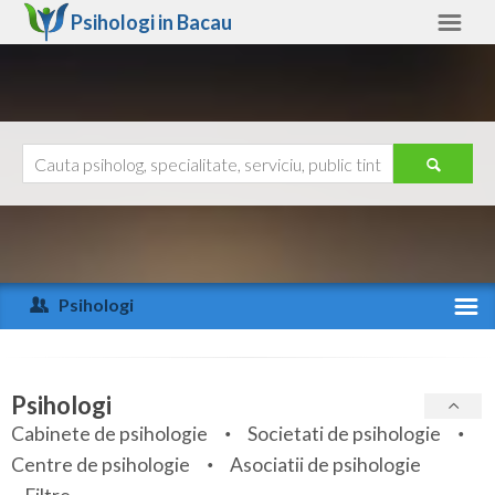
Psihologi in
Bacau
Bacau
Alte judete
Ajutor
Contact
Alba
Arad
Psihologi
Arges
Activitate recenta
Bacau
Specialitati
Psihologi
Bihor
Cabinete de psihologie
Societati de psihologie
Servicii
Centre de psihologie
Asociatii de psihologie
Bistrita-Nasaud
Articole