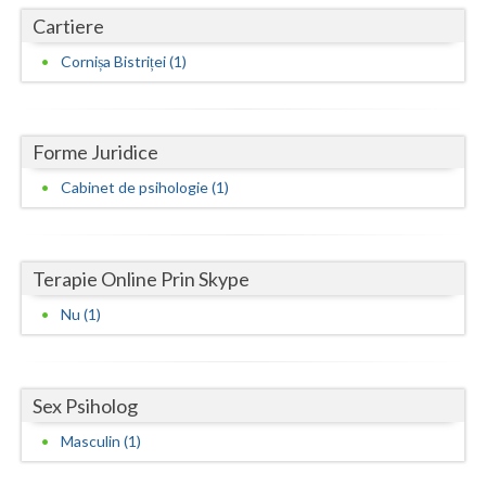
Cartiere
Neamt
Cornișa Bistriței (1)
Olt
Prahova
Forme Juridice
Salaj
Cabinet de psihologie (1)
Satu-Mare
Sibiu
Terapie Online Prin Skype
Suceava
Nu (1)
Teleorman
Timis
Sex Psiholog
Tulcea
Masculin (1)
Valcea