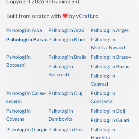
Copyright 2026 Reframing SRL
Built from scratch with
by
vCraft.ro
Psihologi in Alba
Psihologi in Arad
Psihologi in Arges
Psihologi in Bacau
Psihologi in Bihor
Psihologi in
Bistrita-Nasaud
Psihologi in
Psihologi in Braila
Psihologi in Brasov
Botosani
Psihologi in
Psihologi in Buzau
Bucuresti
Psihologi in
Calarasi
Psihologi in Caras-
Psihologi in Cluj
Psihologi in
Severin
Constanta
Psihologi in
Psihologi in
Psihologi in Dolj
Covasna
Dambovita
Psihologi in Galati
Psihologi in Giurgiu
Psihologi in Gorj
Psihologi in
Harghita