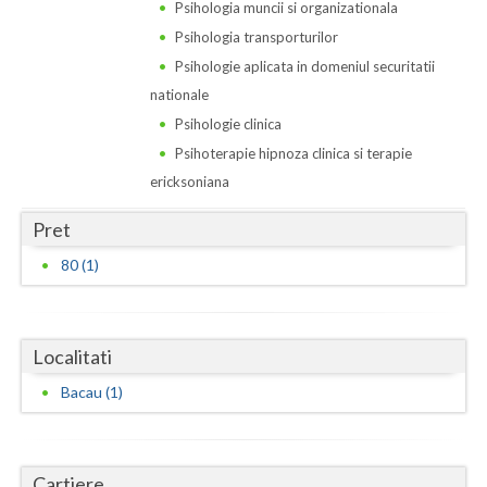
Dolj
Psihologia muncii si organizationala
Psihologia transporturilor
Galati
Psihologie aplicata in domeniul securitatii
Giurgiu
nationale
Psihologie clinica
Gorj
Psihoterapie hipnoza clinica si terapie
Harghita
ericksoniana
Hunedoara
Pret
80 (1)
Ialomita
Iasi
Ilfov
Localitati
Bacau (1)
Maramures
Mehedinti
Cartiere
Mures