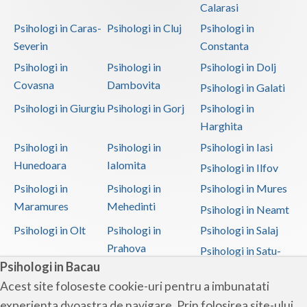
Calarasi
Psihologi in Caras-
Psihologi in Cluj
Psihologi in
Severin
Constanta
Psihologi in
Psihologi in
Psihologi in Dolj
Covasna
Dambovita
Psihologi in Galati
Psihologi in Giurgiu
Psihologi in Gorj
Psihologi in
Harghita
Psihologi in
Psihologi in
Psihologi in Iasi
Hunedoara
Ialomita
Psihologi in Ilfov
Psihologi in
Psihologi in
Psihologi in Mures
Maramures
Mehedinti
Psihologi in Neamt
Psihologi in Olt
Psihologi in
Psihologi in Salaj
Prahova
Psihologi in Satu-
Psihologi in Bacau
Mare
Acest site foloseste cookie-uri pentru a imbunatati
Psihologi in Sibiu
Psihologi in
Psihologi in
experienta dvoastra de navigare. Prin folosirea site-ului