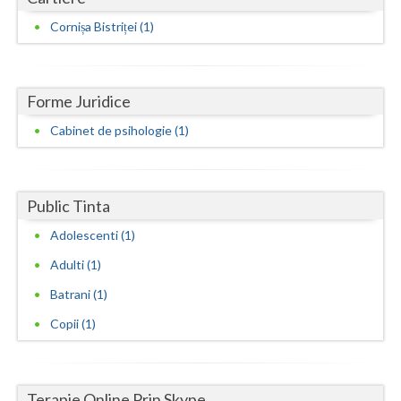
Cornișa Bistriței (1)
Neamt
Olt
Forme Juridice
Prahova
Cabinet de psihologie (1)
Salaj
Satu-Mare
Public Tinta
Sibiu
Adolescenti (1)
Suceava
Adulti (1)
Teleorman
Batrani (1)
Timis
Copii (1)
Tulcea
Valcea
Terapie Online Prin Skype