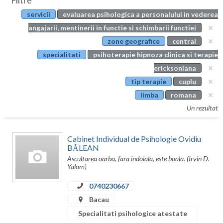
Filtre
Botosani
servicii
evaluarea psihologica a personalului in vederea
Evenimente
Braila
angajarii, mentinerii in functie si schimbarii functiei
Cabinet
zone geografice
central
Brasov
specialitati
psihoterapie hipnoza clinica si terapie
Membri
Bucuresti
ericksoniana
tip terapie
cuplu
Buzau
limba
romana
Calarasi
Un rezultat
Caras-Severin
Cabinet Individual de Psihologie Ovidiu
Cluj
BĂLEAN
Ascultarea oarba, fara indoiala, este boala. (Irvin D.
Constanta
Yalom)
Covasna
0740230667
Bacau
Dambovita
Specialitati psihologice atestate