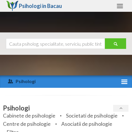
Psihologi in
Bacau
Bacau
Alte judete
Ajutor
Contact
Alba
Arad
Psihologi
Arges
Activitate recenta
Bacau
Specialitati
Psihologi
Bihor
Cabinete de psihologie
Societati de psihologie
Servicii
Centre de psihologie
Asociatii de psihologie
Bistrita-Nasaud
Articole