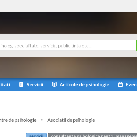
itati
Servicii
Articole
de psihologie
Even
tre de psihologie
Asociatii de psihologie
servicii
consultanta psihologica pentru manageme