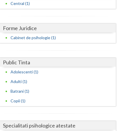
Harghita
Central (1)
Hunedoara
Ialomita
Forme Juridice
Iasi
Cabinet de psihologie (1)
Ilfov
Maramures
Public Tinta
Mehedinti
Adolescenti (1)
Adulti (1)
Mures
Batrani (1)
Neamt
Copii (1)
Olt
Prahova
Specialitati psihologice atestate
Salaj