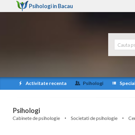
Psihologi in
Bacau
Activitate recenta
Psihologi
Special
Psihologi
Cabinete de psihologie
Societati de psihologie
Cen