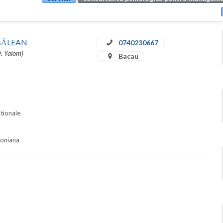
u BĂLEAN
0740230667
D. Yalom)
Bacau
ationale
soniana