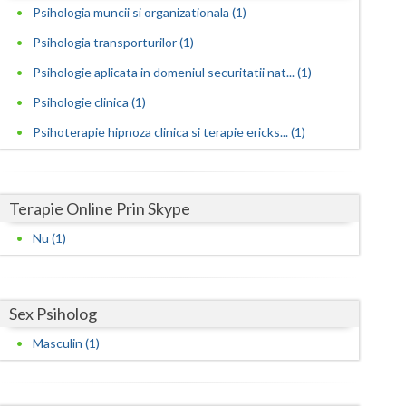
Psihologia muncii si organizationala (1)
Satu-Mare
Psihologia transporturilor (1)
Sibiu
Psihologie aplicata in domeniul securitatii nat... (1)
Psihologie clinica (1)
Suceava
Psihoterapie hipnoza clinica si terapie ericks... (1)
Teleorman
Timis
Terapie Online Prin Skype
Tulcea
Nu (1)
Valcea
Vaslui
Sex Psiholog
Vrancea
Masculin (1)