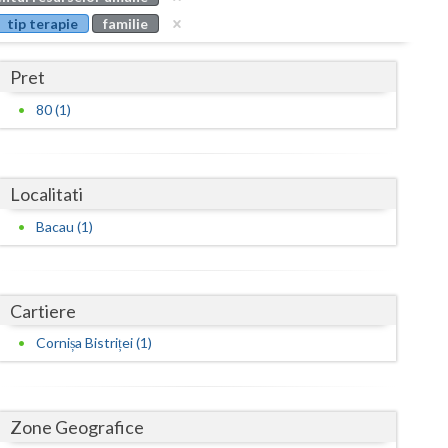
Buzau
tip terapie
familie
Calarasi
Pret
Caras-Severin
80 (1)
Cluj
Constanta
Localitati
Covasna
Bacau (1)
Dambovita
Dolj
Cartiere
Galati
Cornișa Bistriței (1)
Giurgiu
Gorj
Zone Geografice