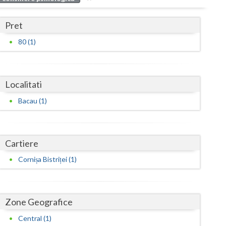
Buzau
Pret
Calarasi
80 (1)
Caras-Severin
Cluj
Localitati
Constanta
Bacau (1)
Covasna
Dambovita
Cartiere
Dolj
Cornișa Bistriței (1)
Galati
Giurgiu
Zone Geografice
Gorj
Central (1)