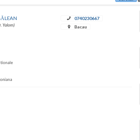
u BĂLEAN
0740230667
D. Yalom)
Bacau
ationale
soniana