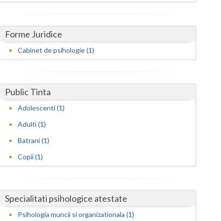
Harghita
Hunedoara
Forme Juridice
Ialomita
Cabinet de psihologie (1)
Iasi
Ilfov
Public Tinta
Maramures
Adolescenti (1)
Mehedinti
Adulti (1)
Mures
Batrani (1)
Copii (1)
Neamt
Olt
Specialitati psihologice atestate
Prahova
Psihologia muncii si organizationala (1)
Salaj