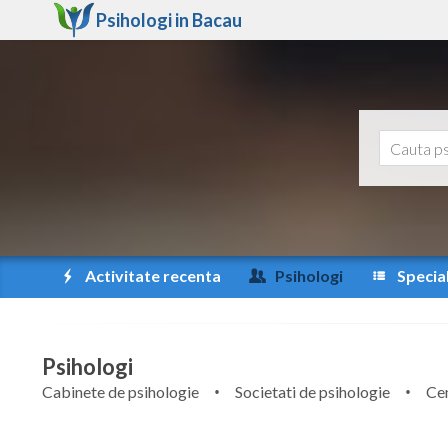
Psihologi in
Bacau
Activitate recenta
Psihologi
Special
Psihologi
Cabinete de psihologie
Societati de psihologie
Cen