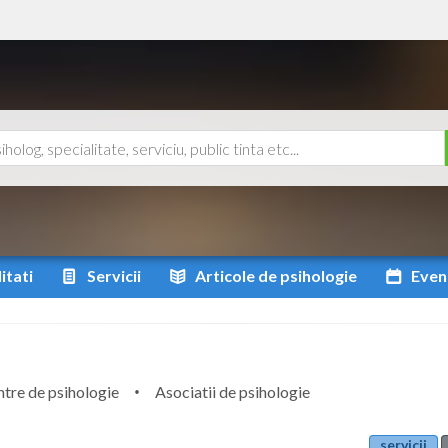
itati
Servicii
Articole
de psihologie
Even
tre de psihologie
Asociatii de psihologie
servicii