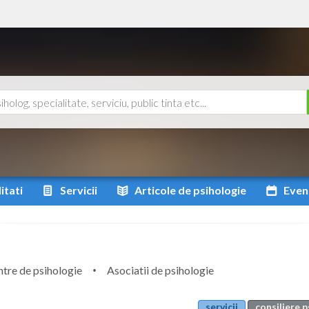
itati
Servicii
Articole
de psihologie
Even
tre de psihologie
Asociatii de psihologie
servicii
consiliere 