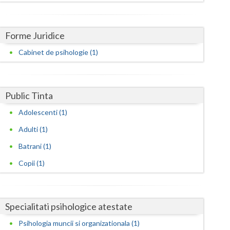
Harghita
Hunedoara
Forme Juridice
Ialomita
Cabinet de psihologie (1)
Iasi
Ilfov
Public Tinta
Maramures
Adolescenti (1)
Mehedinti
Adulti (1)
Mures
Batrani (1)
Copii (1)
Neamt
Olt
Specialitati psihologice atestate
Prahova
Psihologia muncii si organizationala (1)
Salaj