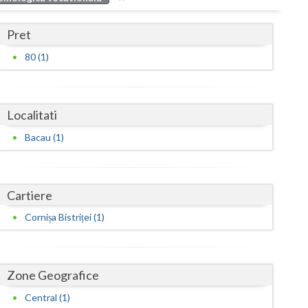
Buzau
Pret
Calarasi
80 (1)
Caras-Severin
Cluj
Localitati
Constanta
Bacau (1)
Covasna
Dambovita
Cartiere
Dolj
Cornișa Bistriței (1)
Galati
Giurgiu
Zone Geografice
Gorj
Central (1)