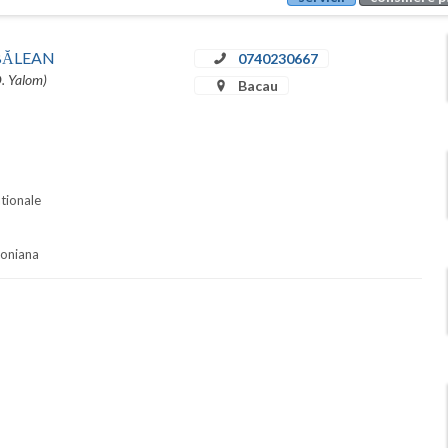
u BĂLEAN
0740230667
D. Yalom)
Bacau
ationale
soniana