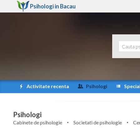
Psihologi in
Bacau
Activitate recenta
Psihologi
Special
Psihologi
Cabinete de psihologie
Societati de psihologie
Cen