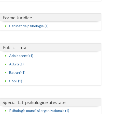
Harghita
Hunedoara
Forme Juridice
Ialomita
Cabinet de psihologie (1)
Iasi
Ilfov
Public Tinta
Maramures
Adolescenti (1)
Mehedinti
Adulti (1)
Mures
Batrani (1)
Copii (1)
Neamt
Olt
Specialitati psihologice atestate
Prahova
Psihologia muncii si organizationala (1)
Salaj