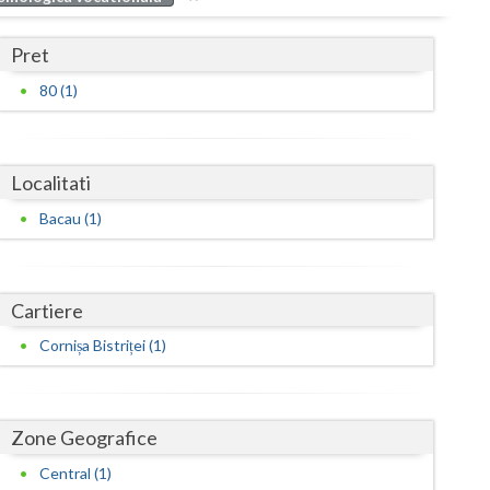
Buzau
Pret
Calarasi
80 (1)
Caras-Severin
Cluj
Localitati
Constanta
Bacau (1)
Covasna
Dambovita
Cartiere
Dolj
Cornișa Bistriței (1)
Galati
Giurgiu
Zone Geografice
Gorj
Central (1)