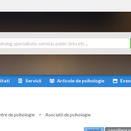
itati
Servicii
Articole
de psihologie
Even
tre de psihologie
Asociatii de psihologie
servicii
consiliere 