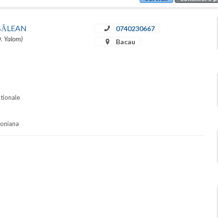
u BĂLEAN
0740230667
D. Yalom)
Bacau
ationale
soniana