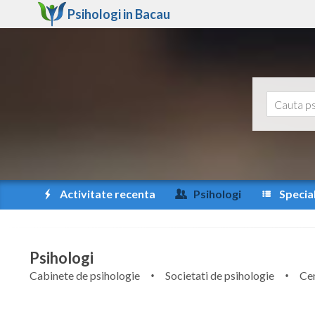
Psihologi in
Bacau
Activitate recenta
Psihologi
Special
Psihologi
Cabinete de psihologie
Societati de psihologie
Cen