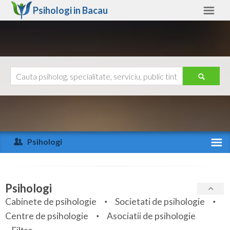
Psihologi in
Bacau
Bacau
Alte judete
Ajutor
Contact
Alba
Arad
Psihologi
Arges
Activitate recenta
Bacau
Specialitati
Psihologi
Bihor
Cabinete de psihologie
Societati de psihologie
Servicii
Centre de psihologie
Asociatii de psihologie
Bistrita-Nasaud
Articole