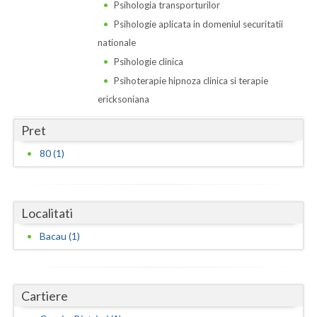
Dolj
Psihologia transporturilor
Psihologie aplicata in domeniul securitatii
Galati
nationale
Giurgiu
Psihologie clinica
Psihoterapie hipnoza clinica si terapie
Gorj
ericksoniana
Harghita
Pret
Hunedoara
80 (1)
Ialomita
Iasi
Localitati
Ilfov
Bacau (1)
Maramures
Mehedinti
Cartiere
Mures