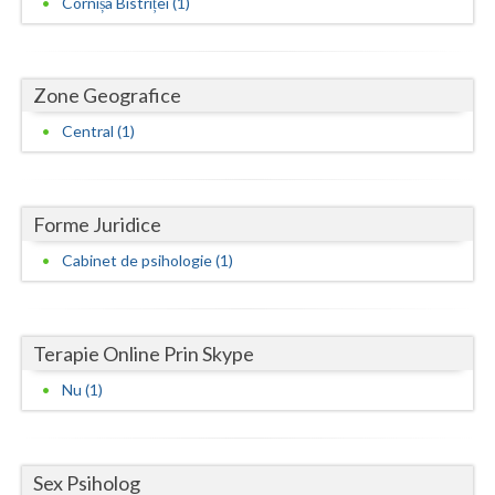
Cornișa Bistriței (1)
Neamt
Olt
Zone Geografice
Prahova
Central (1)
Salaj
Satu-Mare
Forme Juridice
Sibiu
Cabinet de psihologie (1)
Suceava
Teleorman
Terapie Online Prin Skype
Nu (1)
Timis
Tulcea
Sex Psiholog
Valcea