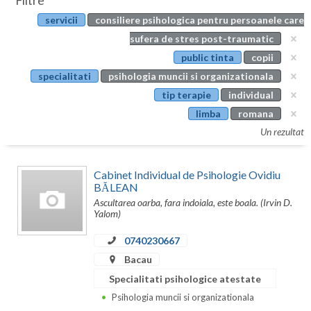
Filtre
Botosani
servicii
consiliere psihologica pentru persoanele care
Evenimente
Braila
sufera de stres post-traumatic
Cabinet
public tinta
copii
Brasov
specialitati
psihologia muncii si organizationala
Membri
Bucuresti
tip terapie
individual
limba
romana
Buzau
Un rezultat
Calarasi
Cabinet Individual de Psihologie Ovidiu
Caras-Severin
BĂLEAN
Ascultarea oarba, fara indoiala, este boala. (Irvin D.
Cluj
Yalom)
Constanta
0740230667
Covasna
Bacau
Specialitati psihologice atestate
Dambovita
Psihologia muncii si organizationala