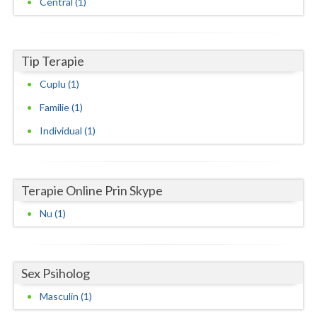
Central (1)
Neamt
Olt
Tip Terapie
Prahova
Cuplu (1)
Familie (1)
Salaj
Individual (1)
Satu-Mare
Sibiu
Terapie Online Prin Skype
Suceava
Nu (1)
Teleorman
Timis
Sex Psiholog
Tulcea
Masculin (1)
Valcea