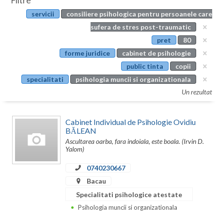
Filtre
Botosani
servicii
consiliere psihologica pentru persoanele care
Evenimente
Braila
sufera de stres post-traumatic
Cabinet
pret
80
Brasov
forme juridice
cabinet de psihologie
Membri
Bucuresti
public tinta
copii
specialitati
psihologia muncii si organizationala
Buzau
Un rezultat
Calarasi
Cabinet Individual de Psihologie Ovidiu
Caras-Severin
BĂLEAN
Ascultarea oarba, fara indoiala, este boala. (Irvin D.
Cluj
Yalom)
Constanta
0740230667
Covasna
Bacau
Specialitati psihologice atestate
Dambovita
Psihologia muncii si organizationala