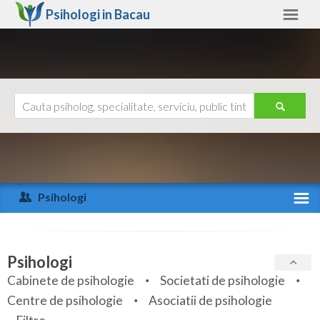
Psihologi in
Bacau
Bacau
Alte judete
Ajutor
Contact
Alba
Arad
Psihologi
Arges
Activitate recenta
Bacau
Specialitati
Psihologi
Bihor
Cabinete de psihologie
Societati de psihologie
Servicii
Centre de psihologie
Asociatii de psihologie
Bistrita-Nasaud
Articole