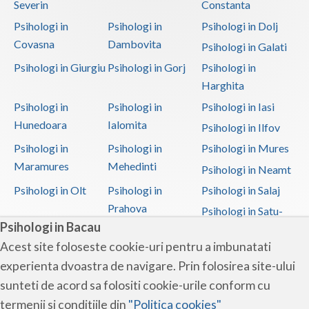
Severin
Constanta
Psihologi in
Psihologi in
Psihologi in Dolj
Covasna
Dambovita
Psihologi in Galati
Psihologi in Giurgiu
Psihologi in Gorj
Psihologi in
Harghita
Psihologi in
Psihologi in
Psihologi in Iasi
Hunedoara
Ialomita
Psihologi in Ilfov
Psihologi in
Psihologi in
Psihologi in Mures
Maramures
Mehedinti
Psihologi in Neamt
Psihologi in Olt
Psihologi in
Psihologi in Salaj
Prahova
Psihologi in Satu-
Psihologi in Bacau
Mare
Acest site foloseste cookie-uri pentru a imbunatati
Psihologi in Sibiu
Psihologi in
Psihologi in
experienta dvoastra de navigare. Prin folosirea site-ului
Suceava
Teleorman
sunteti de acord sa folositi cookie-urile conform cu
Psihologi in Timis
Psihologi in Tulcea
Psihologi in Valcea
termenii si conditiile din
"Politica cookies"