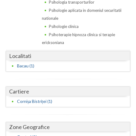
Dolj
Psihologia transporturilor
Psihologie aplicata in domeniul securitatii
Galati
nationale
Giurgiu
Psihologie clinica
Psihoterapie hipnoza clinica si terapie
Gorj
ericksoniana
Harghita
Localitati
Hunedoara
Bacau (1)
Ialomita
Iasi
Cartiere
Ilfov
Cornișa Bistriței (1)
Maramures
Mehedinti
Zone Geografice
Mures