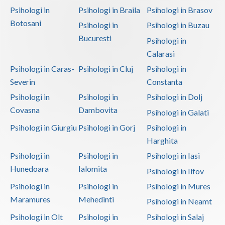
Psihologi in
Psihologi in Braila
Psihologi in Brasov
Botosani
Psihologi in
Psihologi in Buzau
Bucuresti
Psihologi in
Calarasi
Psihologi in Caras-
Psihologi in Cluj
Psihologi in
Severin
Constanta
Psihologi in
Psihologi in
Psihologi in Dolj
Covasna
Dambovita
Psihologi in Galati
Psihologi in Giurgiu
Psihologi in Gorj
Psihologi in
Harghita
Psihologi in
Psihologi in
Psihologi in Iasi
Hunedoara
Ialomita
Psihologi in Ilfov
Psihologi in
Psihologi in
Psihologi in Mures
Maramures
Mehedinti
Psihologi in Neamt
Psihologi in Olt
Psihologi in
Psihologi in Salaj