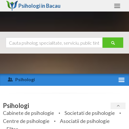
Psihologi in
Bacau
Bacau
Alte judete
Ajutor
Contact
Alba
Arad
Psihologi
Arges
Activitate recenta
Bacau
Specialitati
Psihologi
Bihor
Cabinete de psihologie
Societati de psihologie
Servicii
Centre de psihologie
Asociatii de psihologie
Bistrita-Nasaud
Articole