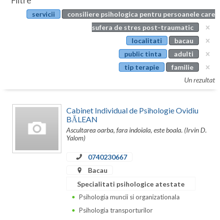
Filtre
Botosani
servicii
consiliere psihologica pentru persoanele care
Evenimente
Braila
sufera de stres post-traumatic
Cabinet
localitati
bacau
Brasov
public tinta
adulti
Membri
Bucuresti
tip terapie
familie
Un rezultat
Buzau
Calarasi
Cabinet Individual de Psihologie Ovidiu
BĂLEAN
Caras-Severin
Ascultarea oarba, fara indoiala, este boala. (Irvin D.
Yalom)
Cluj
0740230667
Constanta
Bacau
Covasna
Specialitati psihologice atestate
Psihologia muncii si organizationala
Dambovita
Psihologia transporturilor