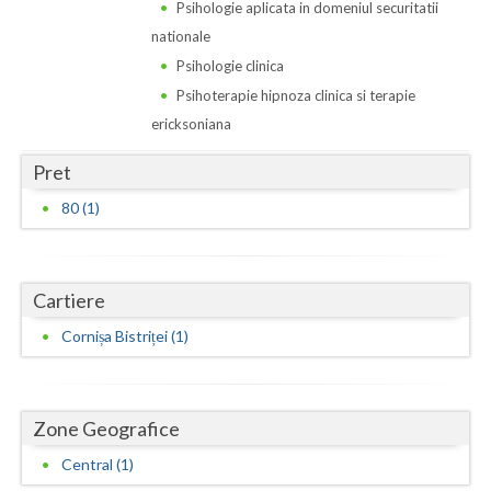
Dolj
Psihologie aplicata in domeniul securitatii
nationale
Galati
Psihologie clinica
Giurgiu
Psihoterapie hipnoza clinica si terapie
ericksoniana
Gorj
Pret
Harghita
80 (1)
Hunedoara
Ialomita
Cartiere
Iasi
Cornișa Bistriței (1)
Ilfov
Maramures
Zone Geografice
Mehedinti
Central (1)
Mures