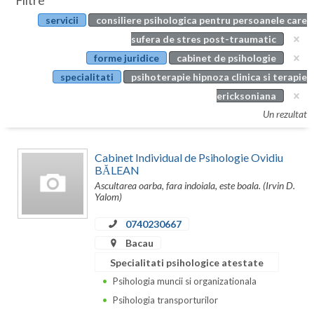
Filtre
Botosani
servicii
consiliere psihologica pentru persoanele care
Evenimente
Braila
sufera de stres post-traumatic
Cabinet
forme juridice
cabinet de psihologie
Brasov
specialitati
psihoterapie hipnoza clinica si terapie
Membri
Bucuresti
ericksoniana
Un rezultat
Buzau
Calarasi
Cabinet Individual de Psihologie Ovidiu
BĂLEAN
Caras-Severin
Ascultarea oarba, fara indoiala, este boala. (Irvin D.
Yalom)
Cluj
0740230667
Constanta
Bacau
Covasna
Specialitati psihologice atestate
Psihologia muncii si organizationala
Dambovita
Psihologia transporturilor