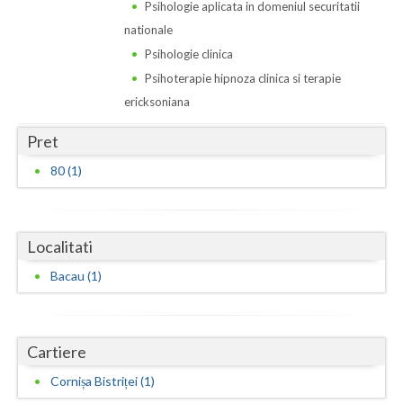
Dolj
Psihologie aplicata in domeniul securitatii
nationale
Galati
Psihologie clinica
Giurgiu
Psihoterapie hipnoza clinica si terapie
ericksoniana
Gorj
Pret
Harghita
80 (1)
Hunedoara
Ialomita
Localitati
Iasi
Bacau (1)
Ilfov
Maramures
Cartiere
Mehedinti
Cornișa Bistriței (1)
Mures