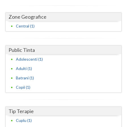
Neamt
Zone Geografice
Olt
Central (1)
Prahova
Salaj
Public Tinta
Satu-Mare
Adolescenti (1)
Sibiu
Adulti (1)
Batrani (1)
Suceava
Copii (1)
Teleorman
Timis
Tip Terapie
Tulcea
Cuplu (1)
Valcea