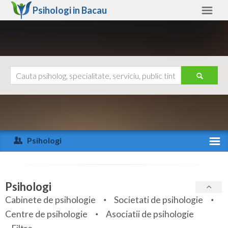
Psihologi in
Bacau
Bacau
Alte judete
Ajutor
Contact
Alba
Arad
Psihologi
Arges
Activitate recenta
Bacau
Specialitati
Psihologi
Bihor
Cabinete de psihologie
Societati de psihologie
Servicii
Centre de psihologie
Asociatii de psihologie
Bistrita-Nasaud
Articole