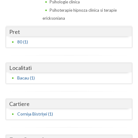
Dolj
Psihologie clinica
Psihoterapie hipnoza clinica si terapie
Galati
ericksoniana
Giurgiu
Pret
Gorj
80 (1)
Harghita
Hunedoara
Localitati
Ialomita
Bacau (1)
Iasi
Ilfov
Cartiere
Maramures
Cornișa Bistriței (1)
Mehedinti
Mures