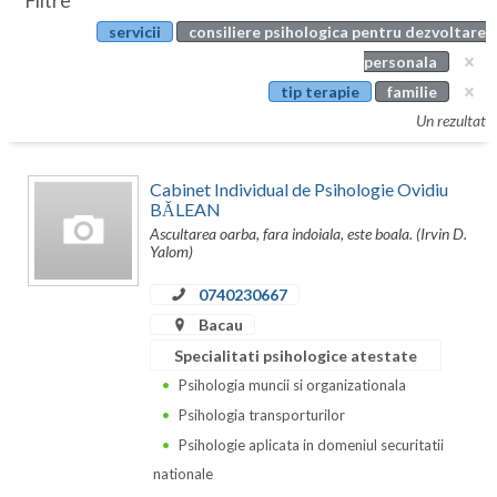
Filtre
Botosani
servicii
consiliere psihologica pentru dezvoltare
Evenimente
Braila
personala
Cabinet
tip terapie
familie
Brasov
Un rezultat
Membri
Bucuresti
Cabinet Individual de Psihologie Ovidiu
Buzau
BĂLEAN
Ascultarea oarba, fara indoiala, este boala. (Irvin D.
Calarasi
Yalom)
Caras-Severin
0740230667
Cluj
Bacau
Specialitati psihologice atestate
Constanta
Psihologia muncii si organizationala
Covasna
Psihologia transporturilor
Psihologie aplicata in domeniul securitatii
Dambovita
nationale