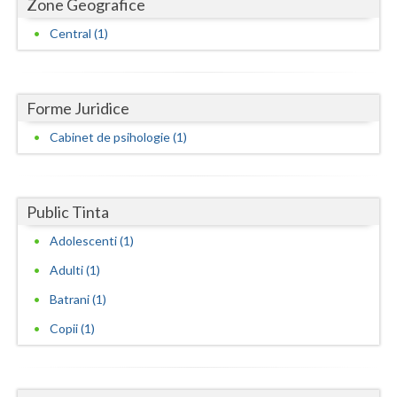
Zone Geografice
Neamt
Central (1)
Olt
Prahova
Forme Juridice
Cabinet de psihologie (1)
Salaj
Satu-Mare
Sibiu
Public Tinta
Adolescenti (1)
Suceava
Adulti (1)
Teleorman
Batrani (1)
Timis
Copii (1)
Tulcea
Valcea