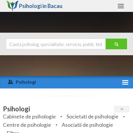
Psihologi in
Bacau
Bacau
Alte judete
Ajutor
Contact
Alba
Arad
Psihologi
Arges
Activitate recenta
Bacau
Specialitati
Psihologi
Bihor
Cabinete de psihologie
Societati de psihologie
Servicii
Centre de psihologie
Asociatii de psihologie
Bistrita-Nasaud
Articole