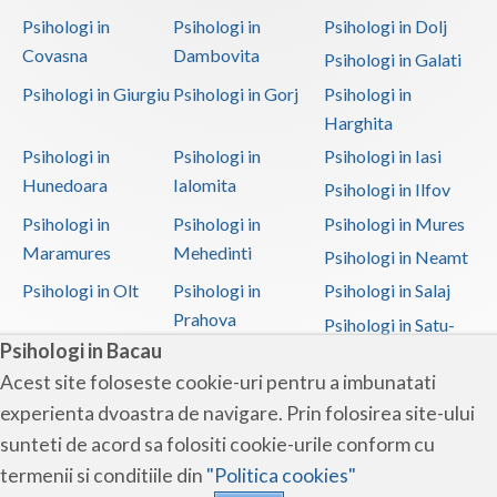
Psihologi in
Psihologi in
Psihologi in Dolj
Covasna
Dambovita
Psihologi in Galati
Psihologi in Giurgiu
Psihologi in Gorj
Psihologi in
Harghita
Psihologi in
Psihologi in
Psihologi in Iasi
Hunedoara
Ialomita
Psihologi in Ilfov
Psihologi in
Psihologi in
Psihologi in Mures
Maramures
Mehedinti
Psihologi in Neamt
Psihologi in Olt
Psihologi in
Psihologi in Salaj
Prahova
Psihologi in Satu-
Psihologi in Bacau
Mare
Acest site foloseste cookie-uri pentru a imbunatati
Psihologi in Sibiu
Psihologi in
Psihologi in
experienta dvoastra de navigare. Prin folosirea site-ului
Suceava
Teleorman
sunteti de acord sa folositi cookie-urile conform cu
Psihologi in Timis
Psihologi in Tulcea
Psihologi in Valcea
termenii si conditiile din
"Politica cookies"
Psihologi in Vaslui
Psihologi in