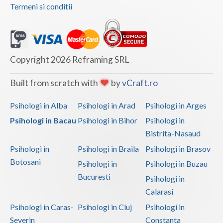
Termeni si conditii
Copyright 2026 Reframing SRL
Built from scratch with
by
vCraft.ro
Psihologi in Alba
Psihologi in Arad
Psihologi in Arges
Psihologi in Bacau
Psihologi in Bihor
Psihologi in
Bistrita-Nasaud
Psihologi in
Psihologi in Braila
Psihologi in Brasov
Botosani
Psihologi in
Psihologi in Buzau
Bucuresti
Psihologi in
Calarasi
Psihologi in Caras-
Psihologi in Cluj
Psihologi in
Severin
Constanta