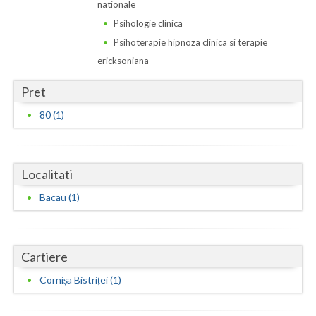
Dolj
nationale
Psihologie clinica
Galati
Psihoterapie hipnoza clinica si terapie
Giurgiu
ericksoniana
Gorj
Pret
80 (1)
Harghita
Hunedoara
Ialomita
Localitati
Bacau (1)
Iasi
Ilfov
Cartiere
Maramures
Cornișa Bistriței (1)
Mehedinti
Mures