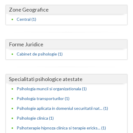
Zone Geografice
Neamt
Central (1)
Olt
Prahova
Forme Juridice
Salaj
Cabinet de psihologie (1)
Satu-Mare
Sibiu
Specialitati psihologice atestate
Suceava
Psihologia muncii si organizationala (1)
Teleorman
Psihologia transporturilor (1)
Timis
Psihologie aplicata in domeniul securitatii nat... (1)
Tulcea
Psihologie clinica (1)
Psihoterapie hipnoza clinica si terapie ericks... (1)
Valcea