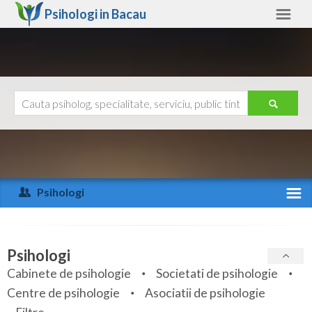
Psihologi in
Bacau
Bacau
Alte judete
Ajutor
Contact
Alba
Arad
Psihologi
Arges
Activitate recenta
Bacau
Specialitati
Psihologi
Bihor
Cabinete de psihologie
Societati de psihologie
Servicii
Centre de psihologie
Asociatii de psihologie
Bistrita-Nasaud
Articole