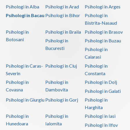
Psihologi in Alba
Psihologi in Arad
Psihologi in Arges
Psihologi in Bacau
Psihologi in Bihor
Psihologi in
Bistrita-Nasaud
Psihologi in
Psihologi in Braila
Psihologi in Brasov
Botosani
Psihologi in
Psihologi in Buzau
Bucuresti
Psihologi in
Calarasi
Psihologi in Caras-
Psihologi in Cluj
Psihologi in
Severin
Constanta
Psihologi in
Psihologi in
Psihologi in Dolj
Covasna
Dambovita
Psihologi in Galati
Psihologi in Giurgiu
Psihologi in Gorj
Psihologi in
Harghita
Psihologi in
Psihologi in
Psihologi in Iasi
Hunedoara
Ialomita
Psihologi in Ilfov