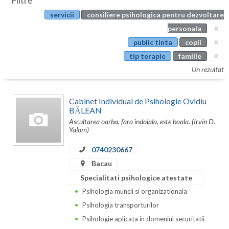
Filtre
Botosani
servicii
consiliere psihologica pentru dezvoltare
Evenimente
Braila
personala
Cabinet
public tinta
copii
Brasov
tip terapie
familie
Membri
Bucuresti
Un rezultat
Buzau
Cabinet Individual de Psihologie Ovidiu
Calarasi
BĂLEAN
Ascultarea oarba, fara indoiala, este boala. (Irvin D.
Caras-Severin
Yalom)
Cluj
0740230667
Bacau
Constanta
Specialitati psihologice atestate
Covasna
Psihologia muncii si organizationala
Psihologia transporturilor
Dambovita
Psihologie aplicata in domeniul securitatii