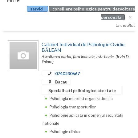
Filtre
Botosani
servicii
consiliere psihologica pentru dezvoltare
Evenimente
Braila
personala
Cabinet
Un rezultat
Brasov
Membri
Bucuresti
Cabinet Individual de Psihologie Ovidiu
BĂLEAN
Buzau
Ascultarea oarba, fara indoiala, este boala. (Irvin D.
Yalom)
Calarasi
0740230667
Caras-Severin
Bacau
Cluj
Specialitati psihologice atestate
Psihologia muncii si organizationala
Constanta
Psihologia transporturilor
Covasna
Psihologie aplicata in domeniul securitatii
nationale
Dambovita
Psihologie clinica