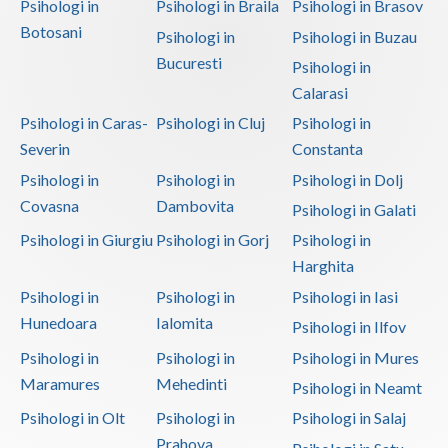
Psihologi in
Psihologi in Braila
Psihologi in Brasov
Botosani
Psihologi in
Psihologi in Buzau
Bucuresti
Psihologi in
Calarasi
Psihologi in Caras-
Psihologi in Cluj
Psihologi in
Severin
Constanta
Psihologi in
Psihologi in
Psihologi in Dolj
Covasna
Dambovita
Psihologi in Galati
Psihologi in Giurgiu
Psihologi in Gorj
Psihologi in
Harghita
Psihologi in
Psihologi in
Psihologi in Iasi
Hunedoara
Ialomita
Psihologi in Ilfov
Psihologi in
Psihologi in
Psihologi in Mures
Maramures
Mehedinti
Psihologi in Neamt
Psihologi in Olt
Psihologi in
Psihologi in Salaj
Prahova