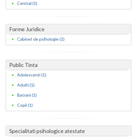
Central (1)
Neamt
Olt
Forme Juridice
Prahova
Cabinet de psihologie (1)
Salaj
Satu-Mare
Public Tinta
Sibiu
Adolescenti (1)
Suceava
Adulti (1)
Batrani (1)
Teleorman
Copii (1)
Timis
Tulcea
Specialitati psihologice atestate
Valcea