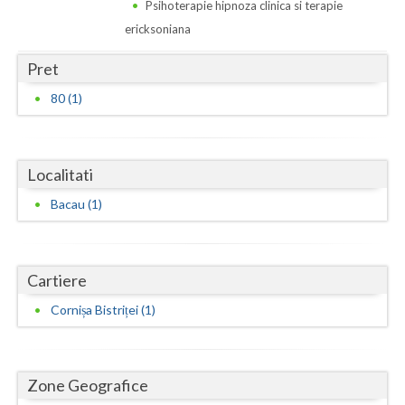
Dolj
Psihoterapie hipnoza clinica si terapie
ericksoniana
Galati
Pret
Giurgiu
80 (1)
Gorj
Harghita
Localitati
Hunedoara
Bacau (1)
Ialomita
Iasi
Cartiere
Ilfov
Cornișa Bistriței (1)
Maramures
Mehedinti
Zone Geografice
Mures