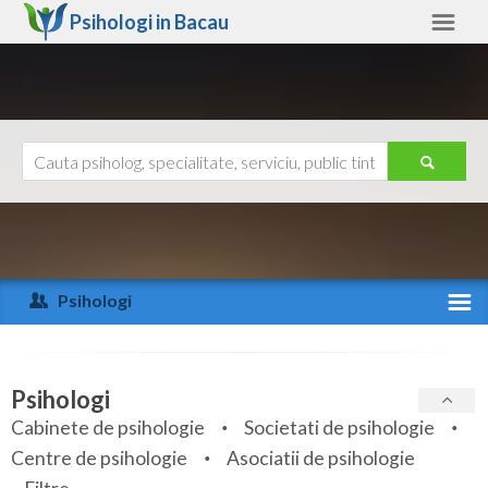
Psihologi in
Bacau
Bacau
Alte judete
Ajutor
Contact
Alba
Arad
Psihologi
Arges
Activitate recenta
Bacau
Specialitati
Psihologi
Bihor
Cabinete de psihologie
Societati de psihologie
Servicii
Centre de psihologie
Asociatii de psihologie
Bistrita-Nasaud
Articole