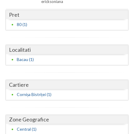
Dolj
ericksoniana
Galati
Pret
80 (1)
Giurgiu
Gorj
Localitati
Harghita
Bacau (1)
Hunedoara
Ialomita
Cartiere
Iasi
Cornișa Bistriței (1)
Ilfov
Maramures
Zone Geografice
Mehedinti
Central (1)
Mures