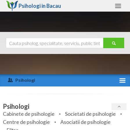
Psihologi in
Bacau
Bacau
Alte judete
Ajutor
Contact
Alba
Arad
Psihologi
Arges
Activitate recenta
Bacau
Specialitati
Psihologi
Bihor
Cabinete de psihologie
Societati de psihologie
Servicii
Centre de psihologie
Asociatii de psihologie
Bistrita-Nasaud
Articole