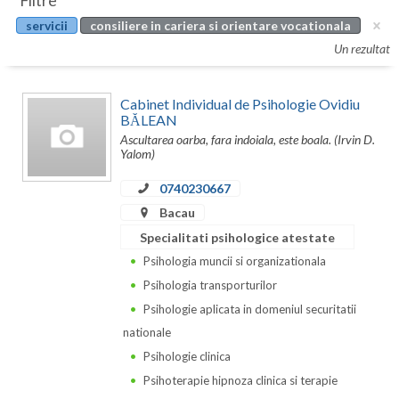
Filtre
Botosani
servicii
consiliere in cariera si orientare vocationala
Evenimente
Braila
Un rezultat
Cabinet
Brasov
Cabinet Individual de Psihologie Ovidiu
Membri
Bucuresti
BĂLEAN
Ascultarea oarba, fara indoiala, este boala. (Irvin D.
Buzau
Yalom)
0740230667
Calarasi
Bacau
Caras-Severin
Specialitati psihologice atestate
Cluj
Psihologia muncii si organizationala
Psihologia transporturilor
Constanta
Psihologie aplicata in domeniul securitatii
Covasna
nationale
Psihologie clinica
Dambovita
Psihoterapie hipnoza clinica si terapie