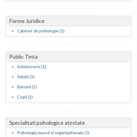
Neamt
Forme Juridice
Olt
Cabinet de psihologie (1)
Prahova
Salaj
Public Tinta
Satu-Mare
Adolescenti (1)
Sibiu
Adulti (1)
Suceava
Batrani (1)
Teleorman
Copii (1)
Timis
Tulcea
Specialitati psihologice atestate
Psihologia muncii si organizationala (1)
Valcea