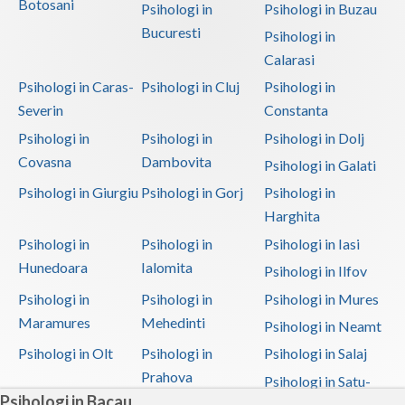
Botosani
Psihologi in
Psihologi in Buzau
Bucuresti
Psihologi in
Calarasi
Psihologi in Caras-
Psihologi in Cluj
Psihologi in
Severin
Constanta
Psihologi in
Psihologi in
Psihologi in Dolj
Covasna
Dambovita
Psihologi in Galati
Psihologi in Giurgiu
Psihologi in Gorj
Psihologi in
Harghita
Psihologi in
Psihologi in
Psihologi in Iasi
Hunedoara
Ialomita
Psihologi in Ilfov
Psihologi in
Psihologi in
Psihologi in Mures
Maramures
Mehedinti
Psihologi in Neamt
Psihologi in Olt
Psihologi in
Psihologi in Salaj
Prahova
Psihologi in Satu-
Psihologi in Bacau
Mare