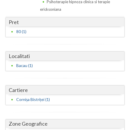
Dolj
Psihoterapie hipnoza clinica si terapie
ericksoniana
Galati
Pret
Giurgiu
80 (1)
Gorj
Harghita
Localitati
Hunedoara
Bacau (1)
Ialomita
Iasi
Cartiere
Ilfov
Cornișa Bistriței (1)
Maramures
Mehedinti
Zone Geografice
Mures