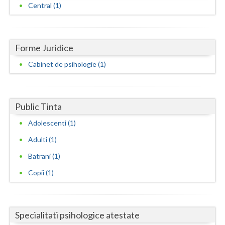
Central (1)
Neamt
Olt
Forme Juridice
Prahova
Cabinet de psihologie (1)
Salaj
Satu-Mare
Public Tinta
Sibiu
Adolescenti (1)
Suceava
Adulti (1)
Batrani (1)
Teleorman
Copii (1)
Timis
Tulcea
Specialitati psihologice atestate
Valcea