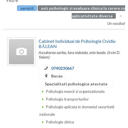
Filtre
Botosani
servicii
aviz psihologic si evaluare clinica la cerere cu
Evenimente
Braila
aplicativitate diversa
Cabinet
Un rezultat
Brasov
Membri
Bucuresti
Cabinet Individual de Psihologie Ovidiu
BĂLEAN
Buzau
Ascultarea oarba, fara indoiala, este boala. (Irvin D.
Yalom)
Calarasi
0740230667
Caras-Severin
Bacau
Cluj
Specialitati psihologice atestate
Psihologia muncii si organizationala
Constanta
Psihologia transporturilor
Covasna
Psihologie aplicata in domeniul securitatii
nationale
Dambovita
Psihologie clinica