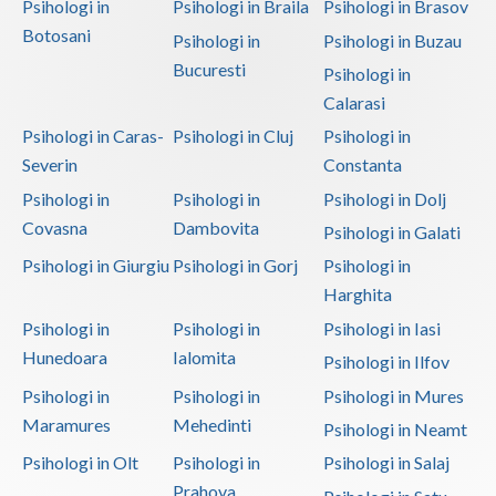
Psihologi in
Psihologi in Braila
Psihologi in Brasov
Botosani
Psihologi in
Psihologi in Buzau
Bucuresti
Psihologi in
Calarasi
Psihologi in Caras-
Psihologi in Cluj
Psihologi in
Severin
Constanta
Psihologi in
Psihologi in
Psihologi in Dolj
Covasna
Dambovita
Psihologi in Galati
Psihologi in Giurgiu
Psihologi in Gorj
Psihologi in
Harghita
Psihologi in
Psihologi in
Psihologi in Iasi
Hunedoara
Ialomita
Psihologi in Ilfov
Psihologi in
Psihologi in
Psihologi in Mures
Maramures
Mehedinti
Psihologi in Neamt
Psihologi in Olt
Psihologi in
Psihologi in Salaj
Prahova