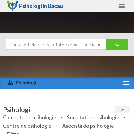
Psihologi in
Bacau
Bacau
Alte judete
Ajutor
Contact
Alba
Arad
Psihologi
Arges
Activitate recenta
Bacau
Specialitati
Psihologi
Bihor
Cabinete de psihologie
Societati de psihologie
Servicii
Centre de psihologie
Asociatii de psihologie
Bistrita-Nasaud
Articole