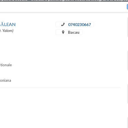
u BĂLEAN
0740230667
D. Yalom)
Bacau
ationale
soniana