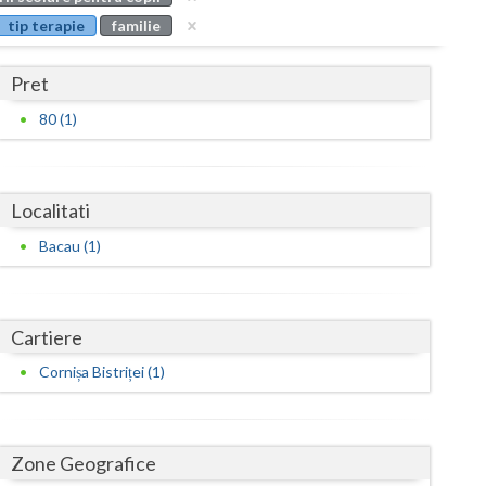
Buzau
tip terapie
familie
Calarasi
Pret
Caras-Severin
80 (1)
Cluj
Constanta
Localitati
Covasna
Bacau (1)
Dambovita
Dolj
Cartiere
Galati
Cornișa Bistriței (1)
Giurgiu
Gorj
Zone Geografice