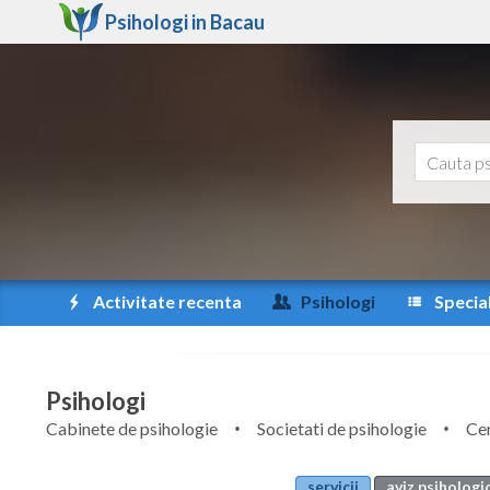
Psihologi in
Bacau
Activitate recenta
Psihologi
Special
Psihologi
Cabinete de psihologie
Societati de psihologie
Cen
servicii
aviz psihologi