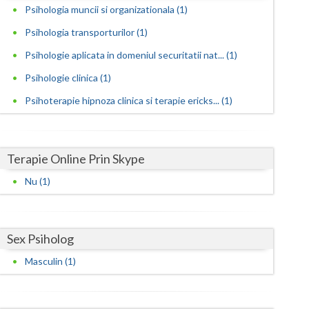
Psihologia muncii si organizationala (1)
Satu-Mare
Psihologia transporturilor (1)
Sibiu
Psihologie aplicata in domeniul securitatii nat... (1)
Psihologie clinica (1)
Suceava
Psihoterapie hipnoza clinica si terapie ericks... (1)
Teleorman
Timis
Terapie Online Prin Skype
Tulcea
Nu (1)
Valcea
Vaslui
Sex Psiholog
Vrancea
Masculin (1)