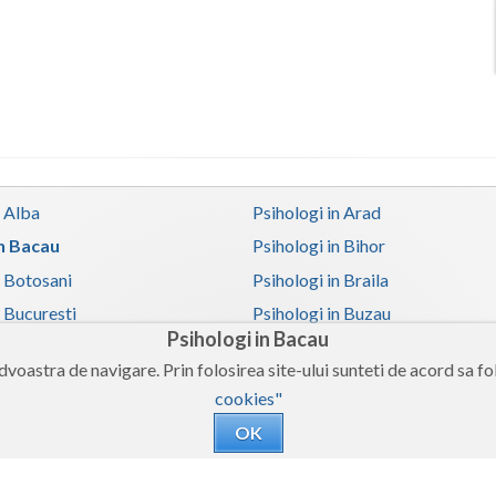
n Alba
Psihologi in Arad
in Bacau
Psihologi in Bihor
n Botosani
Psihologi in Braila
n Bucuresti
Psihologi in Buzau
Psihologi in Bacau
n Caras-Severin
Psihologi in Cluj
voastra de navigare. Prin folosirea site-ului sunteti de acord sa fol
n Covasna
Psihologi in Dambovita
cookies"
 Galati
Psihologi in Giurgiu
OK
n Harghita
Psihologi in Hunedoara
 Iasi
Psihologi in Ilfov