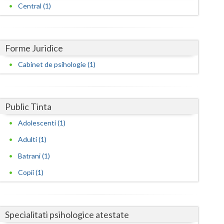
Harghita
Central (1)
Hunedoara
Ialomita
Forme Juridice
Iasi
Cabinet de psihologie (1)
Ilfov
Maramures
Public Tinta
Mehedinti
Adolescenti (1)
Adulti (1)
Mures
Batrani (1)
Neamt
Copii (1)
Olt
Prahova
Specialitati psihologice atestate
Salaj