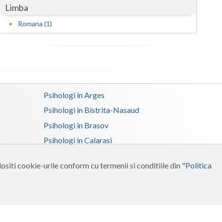
Limba
Romana (1)
Psihologi in Arges
Psihologi in Bistrita-Nasaud
Psihologi in Brasov
Psihologi in Calarasi
Psihologi in Constanta
ositi cookie-urile conform cu termenii si conditiile din
"Politica
Psihologi in Dolj
Psihologi in Gorj
Psihologi in Ialomita
Psihologi in Maramures