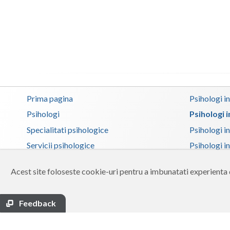
Prima pagina
Psihologi i
Psihologi
Psihologi 
Specialitati psihologice
Psihologi i
Servicii psihologice
Psihologi i
Adauga cabinet
Psihologi i
Acest site foloseste cookie-uri pentru a imbunatati experienta d
Zona membri
Psihologi i
Ajutor
Psihologi in
Feedback
Contact
Psihologi i
Termeni si conditii
Psihologi in