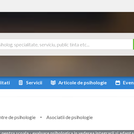
itati
Servicii
Articole
de psihologie
Even
tre de psihologie
Asociatii de psihologie
c pentru scoala - evaluare psihologica in vederea integrarii si adapta