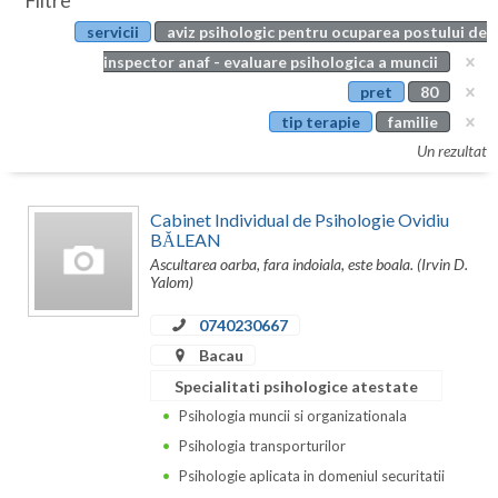
Filtre
Botosani
servicii
aviz psihologic pentru ocuparea postului de
Evenimente
Braila
inspector anaf - evaluare psihologica a muncii
Cabinet
pret
80
Brasov
tip terapie
familie
Membri
Bucuresti
Un rezultat
Buzau
Cabinet Individual de Psihologie Ovidiu
Calarasi
BĂLEAN
Ascultarea oarba, fara indoiala, este boala. (Irvin D.
Caras-Severin
Yalom)
Cluj
0740230667
Bacau
Constanta
Specialitati psihologice atestate
Covasna
Psihologia muncii si organizationala
Psihologia transporturilor
Dambovita
Psihologie aplicata in domeniul securitatii