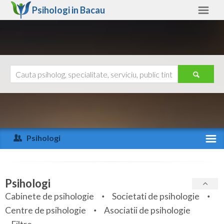
Psihologi in
Bacau
Bacau
Alte judete
Ajutor
Contact
Alba
Arad
Psihologi
Arges
Activitate recenta
Bacau
Specialitati
Psihologi
Bihor
Cabinete de psihologie
Societati de psihologie
Servicii
Centre de psihologie
Asociatii de psihologie
Bistrita-Nasaud
Articole