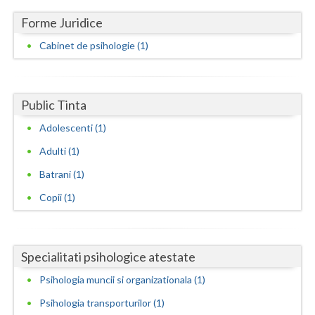
Forme Juridice
Neamt
Cabinet de psihologie (1)
Olt
Prahova
Public Tinta
Salaj
Adolescenti (1)
Satu-Mare
Adulti (1)
Sibiu
Batrani (1)
Suceava
Copii (1)
Teleorman
Timis
Specialitati psihologice atestate
Tulcea
Psihologia muncii si organizationala (1)
Psihologia transporturilor (1)
Valcea