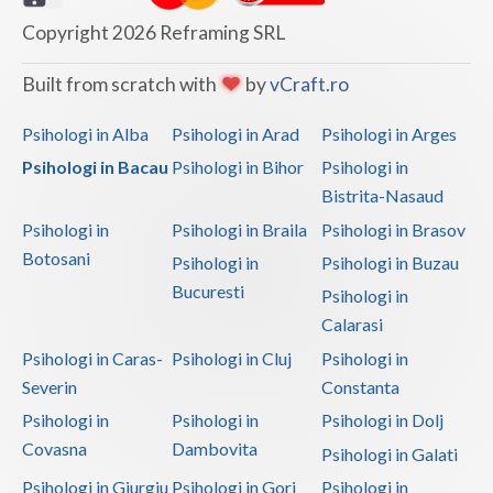
Copyright 2026 Reframing SRL
Built from scratch with
by
vCraft.ro
Psihologi in Alba
Psihologi in Arad
Psihologi in Arges
Psihologi in Bacau
Psihologi in Bihor
Psihologi in
Bistrita-Nasaud
Psihologi in
Psihologi in Braila
Psihologi in Brasov
Botosani
Psihologi in
Psihologi in Buzau
Bucuresti
Psihologi in
Calarasi
Psihologi in Caras-
Psihologi in Cluj
Psihologi in
Severin
Constanta
Psihologi in
Psihologi in
Psihologi in Dolj
Covasna
Dambovita
Psihologi in Galati
Psihologi in Giurgiu
Psihologi in Gorj
Psihologi in