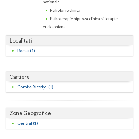
Dolj
nationale
Psihologie clinica
Galati
Psihoterapie hipnoza clinica si terapie
Giurgiu
ericksoniana
Gorj
Localitati
Bacau (1)
Harghita
Hunedoara
Ialomita
Cartiere
Cornișa Bistriței (1)
Iasi
Ilfov
Zone Geografice
Maramures
Central (1)
Mehedinti
Mures