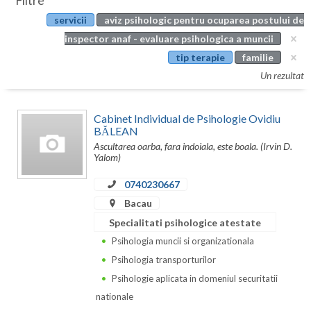
Filtre
Botosani
servicii
aviz psihologic pentru ocuparea postului de
Evenimente
Braila
inspector anaf - evaluare psihologica a muncii
Cabinet
tip terapie
familie
Brasov
Un rezultat
Membri
Bucuresti
Cabinet Individual de Psihologie Ovidiu
Buzau
BĂLEAN
Ascultarea oarba, fara indoiala, este boala. (Irvin D.
Calarasi
Yalom)
Caras-Severin
0740230667
Cluj
Bacau
Specialitati psihologice atestate
Constanta
Psihologia muncii si organizationala
Covasna
Psihologia transporturilor
Psihologie aplicata in domeniul securitatii
Dambovita
nationale