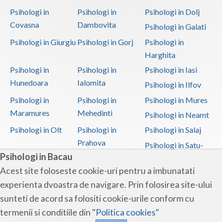
Psihologi in
Psihologi in
Psihologi in Dolj
Covasna
Dambovita
Psihologi in Galati
Psihologi in Giurgiu
Psihologi in Gorj
Psihologi in
Harghita
Psihologi in
Psihologi in
Psihologi in Iasi
Hunedoara
Ialomita
Psihologi in Ilfov
Psihologi in
Psihologi in
Psihologi in Mures
Maramures
Mehedinti
Psihologi in Neamt
Psihologi in Olt
Psihologi in
Psihologi in Salaj
Prahova
Psihologi in Satu-
Psihologi in Bacau
Mare
Acest site foloseste cookie-uri pentru a imbunatati
Psihologi in Sibiu
Psihologi in
Psihologi in
experienta dvoastra de navigare. Prin folosirea site-ului
Suceava
Teleorman
sunteti de acord sa folositi cookie-urile conform cu
Psihologi in Timis
Psihologi in Tulcea
Psihologi in Valcea
termenii si conditiile din
"Politica cookies"
Psihologi in Vaslui
Psihologi in