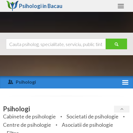
Psihologi in
Bacau
Bacau
Alte judete
Ajutor
Contact
Alba
Arad
Psihologi
Arges
Activitate recenta
Bacau
Specialitati
Psihologi
Bihor
Cabinete de psihologie
Societati de psihologie
Servicii
Centre de psihologie
Asociatii de psihologie
Bistrita-Nasaud
Articole