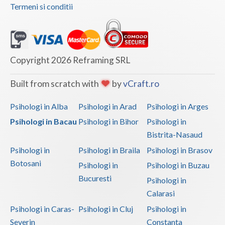
Termeni si conditii
Copyright 2026 Reframing SRL
Built from scratch with
by
vCraft.ro
Psihologi in Alba
Psihologi in Arad
Psihologi in Arges
Psihologi in Bacau
Psihologi in Bihor
Psihologi in
Bistrita-Nasaud
Psihologi in
Psihologi in Braila
Psihologi in Brasov
Botosani
Psihologi in
Psihologi in Buzau
Bucuresti
Psihologi in
Calarasi
Psihologi in Caras-
Psihologi in Cluj
Psihologi in
Severin
Constanta