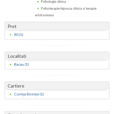
Dolj
Psihologie clinica
Psihoterapie hipnoza clinica si terapie
Galati
ericksoniana
Giurgiu
Pret
Gorj
80 (1)
Harghita
Hunedoara
Localitati
Ialomita
Bacau (1)
Iasi
Ilfov
Cartiere
Maramures
Cornișa Bistriței (1)
Mehedinti
Mures