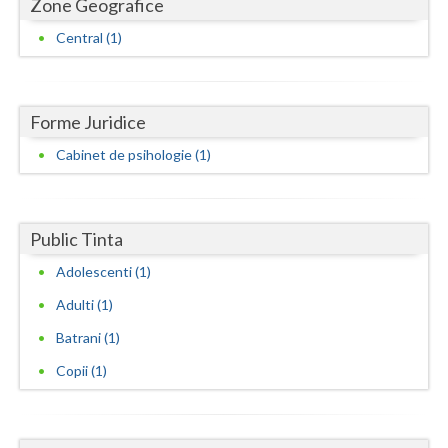
Zone Geografice
Neamt
Central (1)
Olt
Prahova
Forme Juridice
Cabinet de psihologie (1)
Salaj
Satu-Mare
Sibiu
Public Tinta
Adolescenti (1)
Suceava
Adulti (1)
Teleorman
Batrani (1)
Timis
Copii (1)
Tulcea
Valcea