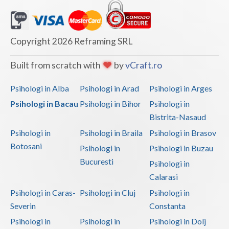
Copyright 2026 Reframing SRL
Built from scratch with
by
vCraft.ro
Psihologi in Alba
Psihologi in Arad
Psihologi in Arges
Psihologi in Bacau
Psihologi in Bihor
Psihologi in
Bistrita-Nasaud
Psihologi in
Psihologi in Braila
Psihologi in Brasov
Botosani
Psihologi in
Psihologi in Buzau
Bucuresti
Psihologi in
Calarasi
Psihologi in Caras-
Psihologi in Cluj
Psihologi in
Severin
Constanta
Psihologi in
Psihologi in
Psihologi in Dolj