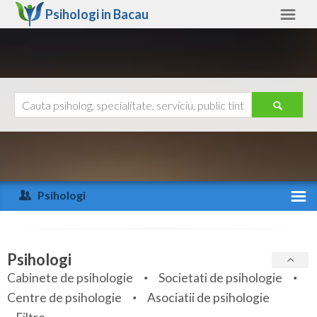
Psihologi in
Bacau
Bacau
Alte judete
Ajutor
Contact
Alba
Arad
Psihologi
Arges
Activitate recenta
Bacau
Specialitati
Psihologi
Bihor
Cabinete de psihologie
Societati de psihologie
Servicii
Centre de psihologie
Asociatii de psihologie
Bistrita-Nasaud
Articole