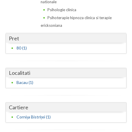
Dolj
nationale
Psihologie clinica
Galati
Psihoterapie hipnoza clinica si terapie
Giurgiu
ericksoniana
Gorj
Pret
80 (1)
Harghita
Hunedoara
Ialomita
Localitati
Bacau (1)
Iasi
Ilfov
Cartiere
Maramures
Cornișa Bistriței (1)
Mehedinti
Mures