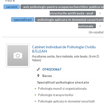
Filtre
Botosani
servicii
aviz psihologic pentru ocuparea functiilor publice in
Evenimente
Braila
structurile antifrauda -anaf
Cabinet
specialitati
psihologie aplicata in domeniul securitatii
Brasov
nationale
Membri
Bucuresti
Un rezultat
Buzau
Cabinet Individual de Psihologie Ovidiu
Calarasi
BĂLEAN
Ascultarea oarba, fara indoiala, este boala. (Irvin D.
Caras-Severin
Yalom)
Cluj
0740230667
Bacau
Constanta
Specialitati psihologice atestate
Covasna
Psihologia muncii si organizationala
Psihologia transporturilor
Dambovita
Psihologie aplicata in domeniul securitatii