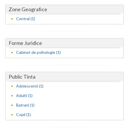
Zone Geografice
Neamt
Central (1)
Olt
Prahova
Forme Juridice
Salaj
Cabinet de psihologie (1)
Satu-Mare
Sibiu
Public Tinta
Suceava
Adolescenti (1)
Teleorman
Adulti (1)
Timis
Batrani (1)
Tulcea
Copii (1)
Valcea