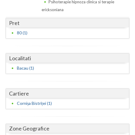
Dolj
Psihoterapie hipnoza clinica si terapie
ericksoniana
Galati
Pret
Giurgiu
80 (1)
Gorj
Harghita
Localitati
Hunedoara
Bacau (1)
Ialomita
Iasi
Cartiere
Ilfov
Cornișa Bistriței (1)
Maramures
Mehedinti
Zone Geografice
Mures