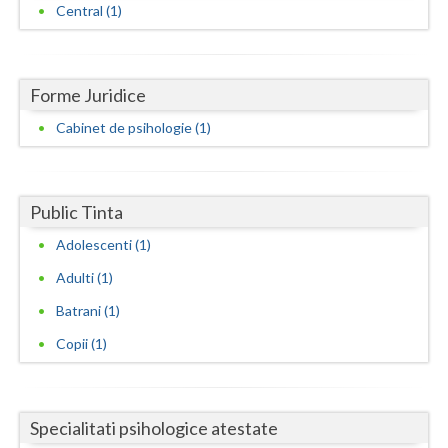
Central (1)
Neamt
Olt
Forme Juridice
Prahova
Cabinet de psihologie (1)
Salaj
Satu-Mare
Public Tinta
Sibiu
Adolescenti (1)
Suceava
Adulti (1)
Batrani (1)
Teleorman
Copii (1)
Timis
Tulcea
Specialitati psihologice atestate
Valcea