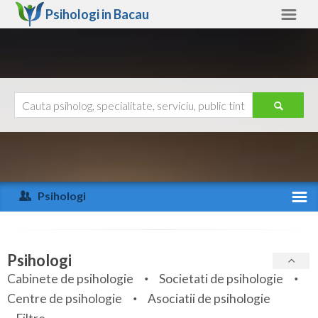
Psihologi in
Bacau
Bacau
Alte judete
Ajutor
Contact
Alba
Arad
Psihologi
Arges
Activitate recenta
Bacau
Specialitati
Psihologi
Bihor
Cabinete de psihologie
Societati de psihologie
Servicii
Centre de psihologie
Asociatii de psihologie
Bistrita-Nasaud
Articole