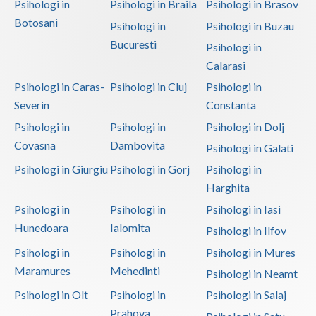
Psihologi in
Psihologi in Braila
Psihologi in Brasov
Botosani
Psihologi in
Psihologi in Buzau
Bucuresti
Psihologi in
Calarasi
Psihologi in Caras-
Psihologi in Cluj
Psihologi in
Severin
Constanta
Psihologi in
Psihologi in
Psihologi in Dolj
Covasna
Dambovita
Psihologi in Galati
Psihologi in Giurgiu
Psihologi in Gorj
Psihologi in
Harghita
Psihologi in
Psihologi in
Psihologi in Iasi
Hunedoara
Ialomita
Psihologi in Ilfov
Psihologi in
Psihologi in
Psihologi in Mures
Maramures
Mehedinti
Psihologi in Neamt
Psihologi in Olt
Psihologi in
Psihologi in Salaj
Prahova