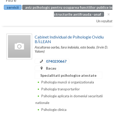
Filtre
Botosani
servicii
aviz psihologic pentru ocuparea functiilor publice in
Evenimente
Braila
structurile antifrauda -anaf
Cabinet
Un rezultat
Brasov
Membri
Bucuresti
Cabinet Individual de Psihologie Ovidiu
BĂLEAN
Buzau
Ascultarea oarba, fara indoiala, este boala. (Irvin D.
Yalom)
Calarasi
0740230667
Caras-Severin
Bacau
Cluj
Specialitati psihologice atestate
Psihologia muncii si organizationala
Constanta
Psihologia transporturilor
Covasna
Psihologie aplicata in domeniul securitatii
nationale
Dambovita
Psihologie clinica