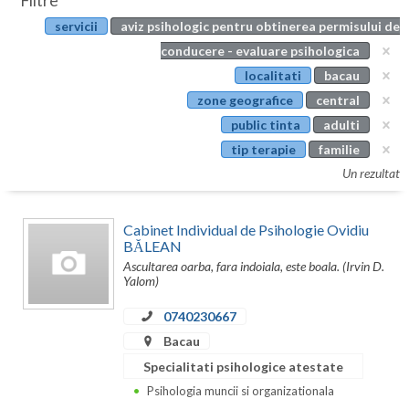
Filtre
Botosani
servicii
aviz psihologic pentru obtinerea permisului de
Evenimente
Braila
conducere - evaluare psihologica
Cabinet
localitati
bacau
Brasov
zone geografice
central
Membri
Bucuresti
public tinta
adulti
tip terapie
familie
Buzau
Un rezultat
Calarasi
Cabinet Individual de Psihologie Ovidiu
Caras-Severin
BĂLEAN
Ascultarea oarba, fara indoiala, este boala. (Irvin D.
Cluj
Yalom)
Constanta
0740230667
Covasna
Bacau
Specialitati psihologice atestate
Dambovita
Psihologia muncii si organizationala