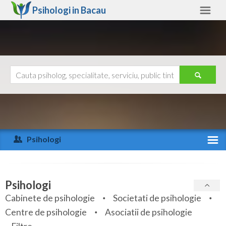
Psihologi in
Bacau
Bacau
Alte judete
Ajutor
Contact
Alba
Arad
Psihologi
Arges
Activitate recenta
Bacau
Specialitati
Psihologi
Bihor
Cabinete de psihologie
Societati de psihologie
Servicii
Centre de psihologie
Asociatii de psihologie
Bistrita-Nasaud
Articole