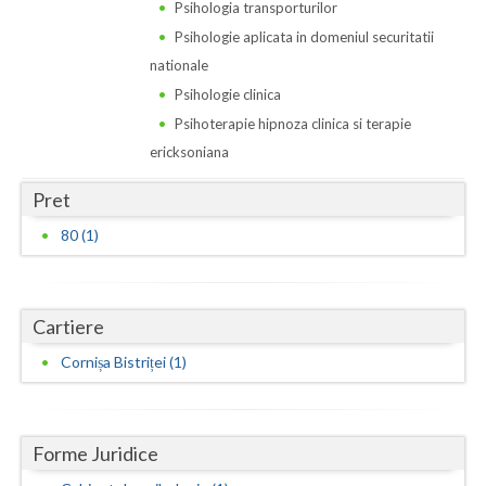
Dolj
Psihologia transporturilor
Psihologie aplicata in domeniul securitatii
Galati
nationale
Giurgiu
Psihologie clinica
Psihoterapie hipnoza clinica si terapie
Gorj
ericksoniana
Harghita
Pret
Hunedoara
80 (1)
Ialomita
Iasi
Cartiere
Ilfov
Cornișa Bistriței (1)
Maramures
Mehedinti
Forme Juridice
Mures