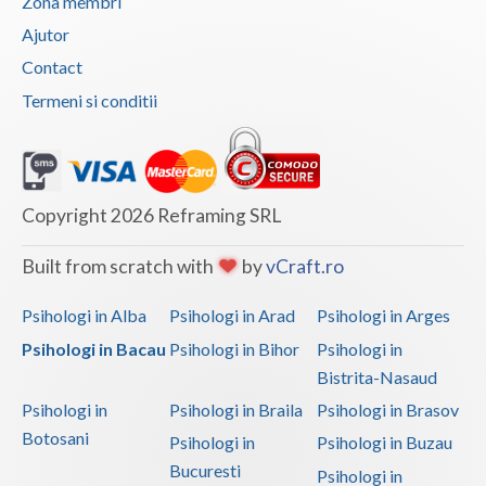
Zona membri
Ajutor
Contact
Termeni si conditii
Copyright 2026 Reframing SRL
Built from scratch with
by
vCraft.ro
Psihologi in Alba
Psihologi in Arad
Psihologi in Arges
Psihologi in Bacau
Psihologi in Bihor
Psihologi in
Bistrita-Nasaud
Psihologi in
Psihologi in Braila
Psihologi in Brasov
Botosani
Psihologi in
Psihologi in Buzau
Bucuresti
Psihologi in