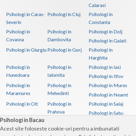
Calarasi
Psihologi in Caras-
Psihologi in Cluj
Psihologi in
Severin
Constanta
Psihologi in
Psihologi in
Psihologi in Dolj
Covasna
Dambovita
Psihologi in Galati
Psihologi in Giurgiu
Psihologi in Gorj
Psihologi in
Harghita
Psihologi in
Psihologi in
Psihologi in Iasi
Hunedoara
Ialomita
Psihologi in Ilfov
Psihologi in
Psihologi in
Psihologi in Mures
Maramures
Mehedinti
Psihologi in Neamt
Psihologi in Olt
Psihologi in
Psihologi in Salaj
Prahova
Psihologi in Satu-
Psihologi in Bacau
Mare
Acest site foloseste cookie-uri pentru a imbunatati
Psihologi in Sibiu
Psihologi in
Psihologi in