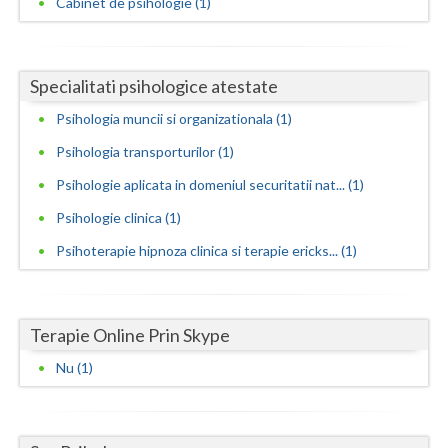
Cabinet de psihologie (1)
Neamt
Olt
Specialitati psihologice atestate
Prahova
Psihologia muncii si organizationala (1)
Psihologia transporturilor (1)
Salaj
Psihologie aplicata in domeniul securitatii nat... (1)
Satu-Mare
Psihologie clinica (1)
Sibiu
Psihoterapie hipnoza clinica si terapie ericks... (1)
Suceava
Teleorman
Terapie Online Prin Skype
Timis
Nu (1)
Tulcea
Valcea