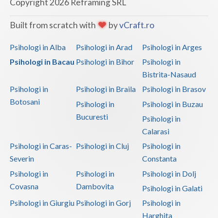
Copyright 2026 Reframing SRL
Built from scratch with
by
vCraft.ro
Psihologi in Alba
Psihologi in Arad
Psihologi in Arges
Psihologi in Bacau
Psihologi in Bihor
Psihologi in
Bistrita-Nasaud
Psihologi in
Psihologi in Braila
Psihologi in Brasov
Botosani
Psihologi in
Psihologi in Buzau
Bucuresti
Psihologi in
Calarasi
Psihologi in Caras-
Psihologi in Cluj
Psihologi in
Severin
Constanta
Psihologi in
Psihologi in
Psihologi in Dolj
Covasna
Dambovita
Psihologi in Galati
Psihologi in Giurgiu
Psihologi in Gorj
Psihologi in
Harghita