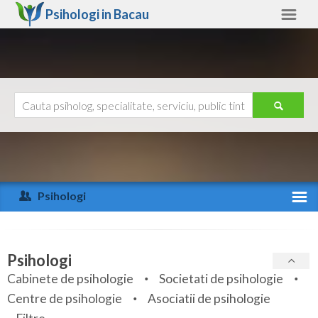
Psihologi in
Bacau
Bacau
Alte judete
Ajutor
Contact
Alba
Arad
Psihologi
Arges
Activitate recenta
Bacau
Specialitati
Psihologi
Bihor
Cabinete de psihologie
Societati de psihologie
Servicii
Centre de psihologie
Asociatii de psihologie
Bistrita-Nasaud
Articole