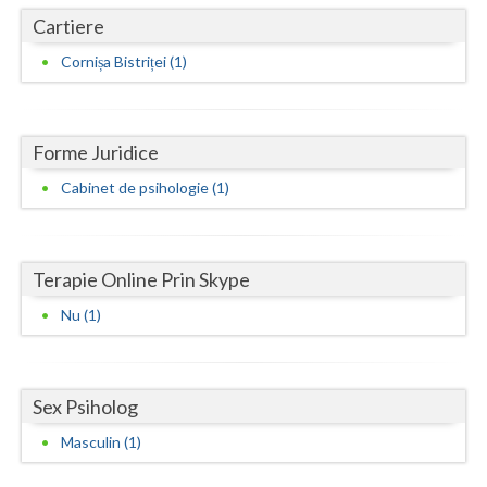
Cartiere
Neamt
Cornișa Bistriței (1)
Olt
Prahova
Forme Juridice
Salaj
Cabinet de psihologie (1)
Satu-Mare
Sibiu
Terapie Online Prin Skype
Suceava
Nu (1)
Teleorman
Timis
Sex Psiholog
Tulcea
Masculin (1)
Valcea