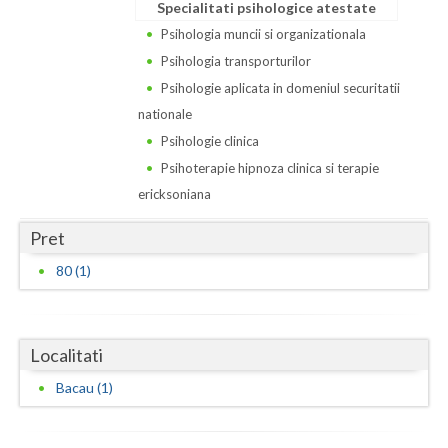
Dolj
Specialitati psihologice atestate
Psihologia muncii si organizationala
Galati
Psihologia transporturilor
Giurgiu
Psihologie aplicata in domeniul securitatii
nationale
Gorj
Psihologie clinica
Harghita
Psihoterapie hipnoza clinica si terapie
ericksoniana
Hunedoara
Pret
Ialomita
80 (1)
Iasi
Ilfov
Localitati
Maramures
Bacau (1)
Mehedinti
Mures