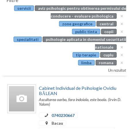
Filtre
Botosani
servicii
aviz psihologic pentru obtinerea permisului de
Evenimente
Braila
conducere - evaluare psihologica
Cabinet
zone geografice
central
Brasov
public tinta
copii
Membri
Bucuresti
specialitati
psihologie aplicata in domeniul securitatii
nationale
Buzau
tip terapie
cuplu
Calarasi
limba
romana
Un rezultat
Caras-Severin
Cluj
Cabinet Individual de Psihologie Ovidiu
BĂLEAN
Constanta
Ascultarea oarba, fara indoiala, este boala. (Irvin D.
Yalom)
Covasna
0740230667
Dambovita
Bacau