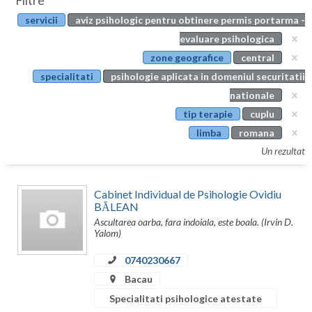
Filtre
Botosani
servicii
aviz psihologic pentru obtinere permis portarma -
Evenimente
Braila
evaluare psihologica
Cabinet
zone geografice
central
Brasov
specialitati
psihologie aplicata in domeniul securitatii
Membri
Bucuresti
nationale
tip terapie
cuplu
Buzau
limba
romana
Calarasi
Un rezultat
Caras-Severin
Cabinet Individual de Psihologie Ovidiu
Cluj
BĂLEAN
Ascultarea oarba, fara indoiala, este boala. (Irvin D.
Constanta
Yalom)
Covasna
0740230667
Bacau
Dambovita
Specialitati psihologice atestate