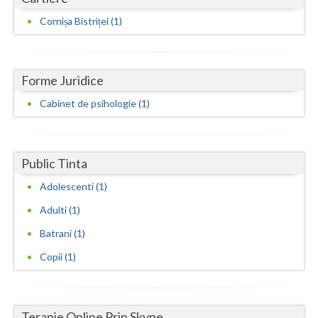
Cornișa Bistriței (1)
Neamt
Olt
Forme Juridice
Prahova
Cabinet de psihologie (1)
Salaj
Satu-Mare
Public Tinta
Sibiu
Adolescenti (1)
Suceava
Adulti (1)
Teleorman
Batrani (1)
Timis
Copii (1)
Tulcea
Valcea
Terapie Online Prin Skype