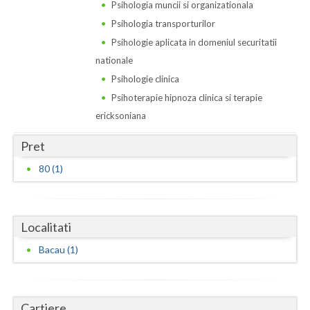
Dolj
Psihologia muncii si organizationala
Psihologia transporturilor
Galati
Psihologie aplicata in domeniul securitatii
Giurgiu
nationale
Psihologie clinica
Gorj
Psihoterapie hipnoza clinica si terapie
Harghita
ericksoniana
Hunedoara
Pret
80 (1)
Ialomita
Iasi
Ilfov
Localitati
Bacau (1)
Maramures
Mehedinti
Cartiere
Mures