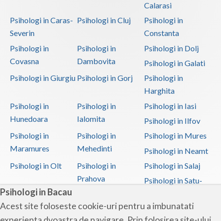
Calarasi
Psihologi in Caras-
Psihologi in Cluj
Psihologi in
Severin
Constanta
Psihologi in
Psihologi in
Psihologi in Dolj
Covasna
Dambovita
Psihologi in Galati
Psihologi in Giurgiu
Psihologi in Gorj
Psihologi in
Harghita
Psihologi in
Psihologi in
Psihologi in Iasi
Hunedoara
Ialomita
Psihologi in Ilfov
Psihologi in
Psihologi in
Psihologi in Mures
Maramures
Mehedinti
Psihologi in Neamt
Psihologi in Olt
Psihologi in
Psihologi in Salaj
Prahova
Psihologi in Satu-
Psihologi in Bacau
Mare
Acest site foloseste cookie-uri pentru a imbunatati
Psihologi in Sibiu
Psihologi in
Psihologi in
experienta dvoastra de navigare. Prin folosirea site-ului