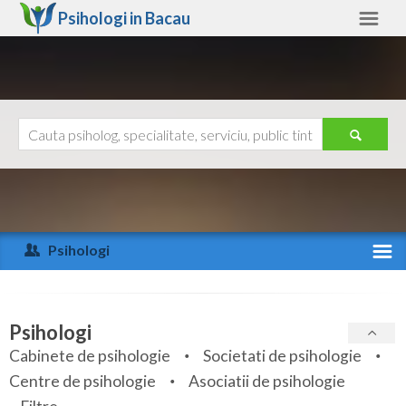
Psihologi in
Bacau
Bacau
Alte judete
Ajutor
Contact
Alba
Arad
Psihologi
Arges
Activitate recenta
Bacau
Specialitati
Psihologi
Bihor
Cabinete de psihologie
Societati de psihologie
Servicii
Centre de psihologie
Asociatii de psihologie
Bistrita-Nasaud
Articole