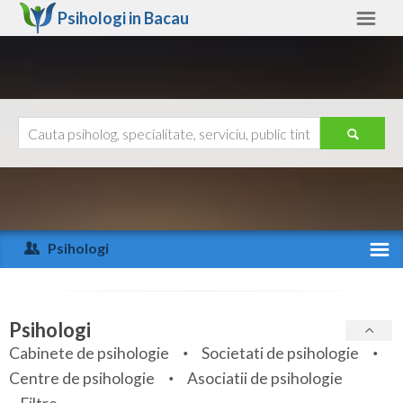
Psihologi in
Bacau
Bacau
Alte judete
Ajutor
Contact
Alba
Arad
Psihologi
Arges
Activitate recenta
Bacau
Specialitati
Psihologi
Bihor
Cabinete de psihologie
Societati de psihologie
Servicii
Centre de psihologie
Asociatii de psihologie
Bistrita-Nasaud
Articole