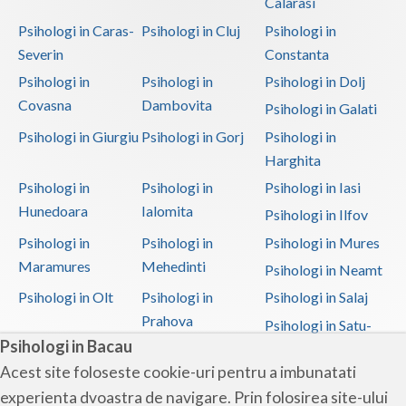
Calarasi
Psihologi in Caras-
Psihologi in Cluj
Psihologi in
Severin
Constanta
Psihologi in
Psihologi in
Psihologi in Dolj
Covasna
Dambovita
Psihologi in Galati
Psihologi in Giurgiu
Psihologi in Gorj
Psihologi in
Harghita
Psihologi in
Psihologi in
Psihologi in Iasi
Hunedoara
Ialomita
Psihologi in Ilfov
Psihologi in
Psihologi in
Psihologi in Mures
Maramures
Mehedinti
Psihologi in Neamt
Psihologi in Olt
Psihologi in
Psihologi in Salaj
Prahova
Psihologi in Satu-
Psihologi in Bacau
Mare
Acest site foloseste cookie-uri pentru a imbunatati
Psihologi in Sibiu
Psihologi in
Psihologi in
experienta dvoastra de navigare. Prin folosirea site-ului
Suceava
Teleorman