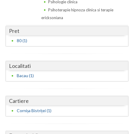
Dolj
Psihologie clinica
Psihoterapie hipnoza clinica si terapie
Galati
ericksoniana
Giurgiu
Pret
Gorj
80 (1)
Harghita
Hunedoara
Localitati
Ialomita
Bacau (1)
Iasi
Ilfov
Cartiere
Maramures
Cornișa Bistriței (1)
Mehedinti
Mures