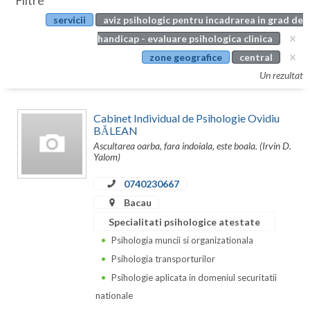
Filtre
Botosani
servicii
aviz psihologic pentru incadrarea in grad de
Evenimente
Braila
handicap - evaluare psihologica clinica
Cabinet
zone geografice
central
Brasov
Un rezultat
Membri
Bucuresti
Cabinet Individual de Psihologie Ovidiu
Buzau
BĂLEAN
Ascultarea oarba, fara indoiala, este boala. (Irvin D.
Calarasi
Yalom)
Caras-Severin
0740230667
Cluj
Bacau
Specialitati psihologice atestate
Constanta
Psihologia muncii si organizationala
Covasna
Psihologia transporturilor
Psihologie aplicata in domeniul securitatii
Dambovita
nationale