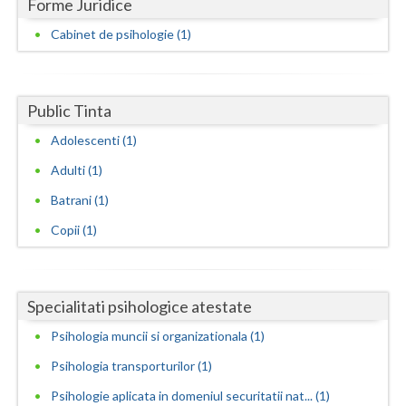
Forme Juridice
Neamt
Cabinet de psihologie (1)
Olt
Prahova
Public Tinta
Adolescenti (1)
Salaj
Adulti (1)
Satu-Mare
Batrani (1)
Sibiu
Copii (1)
Suceava
Teleorman
Specialitati psihologice atestate
Timis
Psihologia muncii si organizationala (1)
Tulcea
Psihologia transporturilor (1)
Valcea
Psihologie aplicata in domeniul securitatii nat... (1)