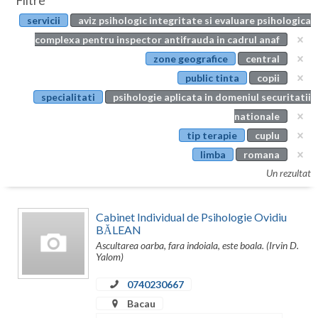
Filtre
Botosani
servicii
aviz psihologic integritate si evaluare psihologica
Evenimente
Braila
complexa pentru inspector antifrauda in cadrul anaf
Cabinet
zone geografice
central
Brasov
public tinta
copii
Membri
Bucuresti
specialitati
psihologie aplicata in domeniul securitatii
nationale
Buzau
tip terapie
cuplu
Calarasi
limba
romana
Un rezultat
Caras-Severin
Cluj
Cabinet Individual de Psihologie Ovidiu
BĂLEAN
Constanta
Ascultarea oarba, fara indoiala, este boala. (Irvin D.
Yalom)
Covasna
0740230667
Dambovita
Bacau