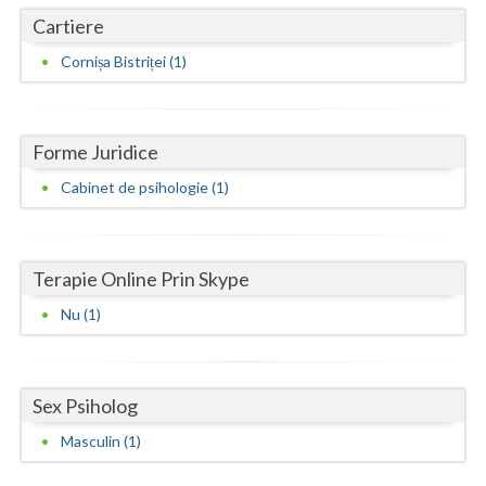
Cartiere
Neamt
Cornișa Bistriței (1)
Olt
Prahova
Forme Juridice
Salaj
Cabinet de psihologie (1)
Satu-Mare
Sibiu
Terapie Online Prin Skype
Suceava
Nu (1)
Teleorman
Timis
Sex Psiholog
Tulcea
Masculin (1)
Valcea