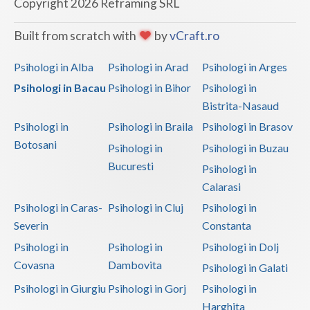
Copyright 2026 Reframing SRL
Built from scratch with
by
vCraft.ro
Psihologi in Alba
Psihologi in Arad
Psihologi in Arges
Psihologi in Bacau
Psihologi in Bihor
Psihologi in
Bistrita-Nasaud
Psihologi in
Psihologi in Braila
Psihologi in Brasov
Botosani
Psihologi in
Psihologi in Buzau
Bucuresti
Psihologi in
Calarasi
Psihologi in Caras-
Psihologi in Cluj
Psihologi in
Severin
Constanta
Psihologi in
Psihologi in
Psihologi in Dolj
Covasna
Dambovita
Psihologi in Galati
Psihologi in Giurgiu
Psihologi in Gorj
Psihologi in
Harghita