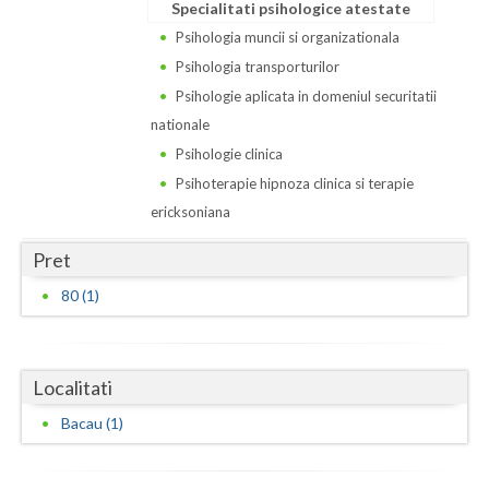
Dolj
Specialitati psihologice atestate
Psihologia muncii si organizationala
Galati
Psihologia transporturilor
Giurgiu
Psihologie aplicata in domeniul securitatii
nationale
Gorj
Psihologie clinica
Harghita
Psihoterapie hipnoza clinica si terapie
ericksoniana
Hunedoara
Pret
Ialomita
80 (1)
Iasi
Ilfov
Localitati
Maramures
Bacau (1)
Mehedinti
Mures