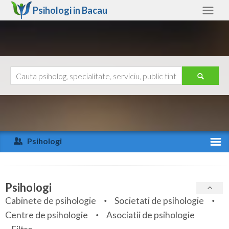
Psihologi in
Bacau
Bacau
Alte judete
Ajutor
Contact
Alba
Arad
Psihologi
Arges
Activitate recenta
Bacau
Specialitati
Psihologi
Bihor
Cabinete de psihologie
Societati de psihologie
Servicii
Centre de psihologie
Asociatii de psihologie
Bistrita-Nasaud
Articole