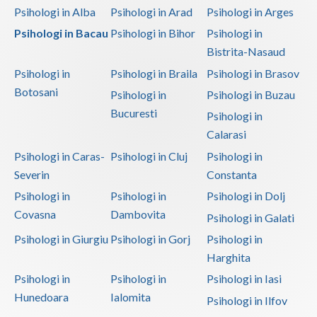
Psihologi in Alba
Psihologi in Arad
Psihologi in Arges
Psihologi in Bacau
Psihologi in Bihor
Psihologi in
Bistrita-Nasaud
Psihologi in
Psihologi in Braila
Psihologi in Brasov
Botosani
Psihologi in
Psihologi in Buzau
Bucuresti
Psihologi in
Calarasi
Psihologi in Caras-
Psihologi in Cluj
Psihologi in
Severin
Constanta
Psihologi in
Psihologi in
Psihologi in Dolj
Covasna
Dambovita
Psihologi in Galati
Psihologi in Giurgiu
Psihologi in Gorj
Psihologi in
Harghita
Psihologi in
Psihologi in
Psihologi in Iasi
Hunedoara
Ialomita
Psihologi in Ilfov