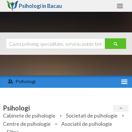
Psihologi in
Bacau
Bacau
Alte judete
Ajutor
Contact
Alba
Arad
Psihologi
Arges
Activitate recenta
Bacau
Specialitati
Psihologi
Bihor
Cabinete de psihologie
Societati de psihologie
Servicii
Centre de psihologie
Asociatii de psihologie
Bistrita-Nasaud
Articole