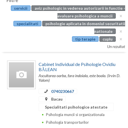
Filtre
Botosani
servicii
aviz psihologic in vederea autorizarii in functie -
Evenimente
Braila
evaluare psihologica a muncii
Cabinet
specialitati
psihologie aplicata in domeniul securitatii
Brasov
nationale
Membri
Bucuresti
tip terapie
cuplu
Un rezultat
Buzau
Calarasi
Cabinet Individual de Psihologie Ovidiu
BĂLEAN
Caras-Severin
Ascultarea oarba, fara indoiala, este boala. (Irvin D.
Yalom)
Cluj
0740230667
Constanta
Bacau
Covasna
Specialitati psihologice atestate
Psihologia muncii si organizationala
Dambovita
Psihologia transporturilor