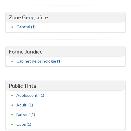
Neamt
Zone Geografice
Olt
Central (1)
Prahova
Salaj
Forme Juridice
Satu-Mare
Cabinet de psihologie (1)
Sibiu
Suceava
Public Tinta
Teleorman
Adolescenti (1)
Timis
Adulti (1)
Batrani (1)
Tulcea
Copii (1)
Valcea